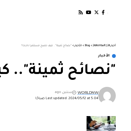
أخبار 24 | 24AkHbaR
>
Blog
>
الأخبار
>
"نصائح ثمينة".. كيف تصبح مستثمرا ناجحا؟
الأخبار
"نصائح ثمينة".. 
WORLDNW
سنتين ago
Last updated: 2024/05/12 at 5:04 صباحًا