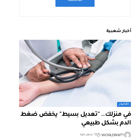
أخبار شعبية
الأخبار
في منزلك.. "تعديل بسيط" يخفض ضغط
الدم بشكل طبيعي
WORLDNW
By
12 شهر ago