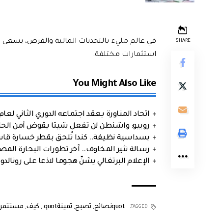
في عالم مليء بالتحديات المالية والفرص، يسعى ال
SHARE
استثمارات مختلفة.
You Might Also Like
اتحاد المناورة يعقد اجتماعه الدوري الثاني لعام 2026
روبيو: واشنطن لن تفعل شيئا يقوض أمن الحلف
بسداسية نظيفة.. كندا تُلحق بقطر خسارة قاس
رسالة تثير المخاوف.. آخر تطورات البحارة الم
الإعلام البرتغالي يشنّ هجوما لاذعا على رونالدو
quotنصائح
,
تصبح
,
ثمينةquot.
,
كيف
,
مستثمرا
TAGGED: