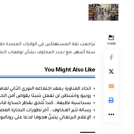
تراجعت ثقة المستهلكين في الولايات المتحدة خلا
SHARE
ستة أشهر، مع تجدد المخاوف بشأن توقعات التضخم
You Might Also Like
اتحاد المناورة يعقد اجتماعه الدوري الثاني لعام 2026
روبيو: واشنطن لن تفعل شيئا يقوض أمن الحلف
بسداسية نظيفة.. كندا تُلحق بقطر خسارة قاس
رسالة تثير المخاوف.. آخر تطورات البحارة الم
الإعلام البرتغالي يشنّ هجوما لاذعا على رونالدو