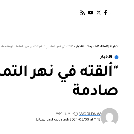
أخبار 24 | 24AkHbaR
>
Blog
>
الأخبار
>
"ألقته في نهر التماسيح".. أم تتخلص من طفلها بطريقة صادم
الأخبار
"ألقته في نهر الت
صادمة
WORLDNW
سنتين ago
Last updated: 2024/05/09 at 11:12 صباحًا