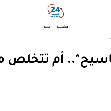
الرئيسية
الأخبار
ة
ماسيح".. أم تتخلص 