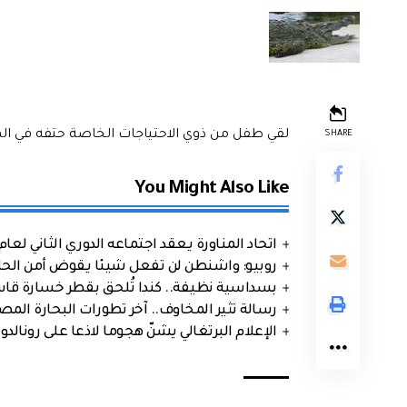
لقي طفل من ذوي الاحتياجات الخاصة حتفه في الهن
SHARE
You Might Also Like
اتحاد المناورة يعقد اجتماعه الدوري الثاني لعام 2026
روبيو: واشنطن لن تفعل شيئا يقوض أمن الحلف
بسداسية نظيفة.. كندا تُلحق بقطر خسارة قاس
رسالة تثير المخاوف.. آخر تطورات البحارة الم
الإعلام البرتغالي يشنّ هجوما لاذعا على رونالدو