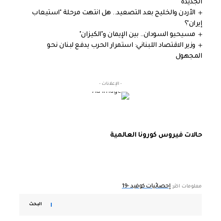
الجديدة
الأردن والخليج بعد التصعيد.. هل انتهت مرحلة "استيعاب
إيران"؟
مسيحيو السودان.. بين الإيمان و"الكيزان"
وزير الاقتصاد اللبناني: استمرار الحرب يدفع لبنان نحو
المجهول
- الإعلانات -
حالات فيروس كورونا العالمية
إحصائيات كوفيد -19
معلومات اكثر:
البحث