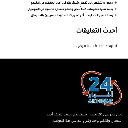
روبيو: واشنطن لن تفعل شيئا يقوض أمن الحلفاء في الخليج
بسداسية نظيفة.. كندا تُلحق بقطر خسارة قاسية في المونديال
رسالة تثير المخاوف.. آخر تطورات البحارة المصريين بالصومال
أحدث التعليقات
لا توجد تعليقات للعرض.
نحن نؤثر على 20 مليون مستخدم ونعتبر شبكة أخبار
الأعمال والتكنولوجيا رقم واحد على هذا الكوكب.