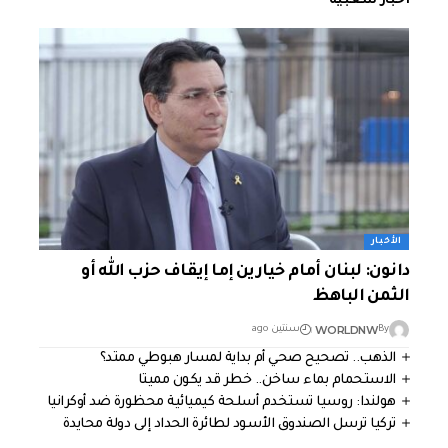
أخبار شعبية
الأخبار
دانون: لبنان أمام خيارين إما إيقاف حزب الله أو
الثمن الباهظ
WORLDNW
By
سنتين ago
الذهب.. تصحيح صحي أم بداية لمسار هبوطي ممتد؟
الاستحمام بماء ساخن.. خطر قد يكون مميتا
هولندا: روسيا تستخدم أسلحة كيميائية محظورة ضد أوكرانيا
تركيا ترسل الصندوق الأسود لطائرة الحداد إلى دولة محايدة