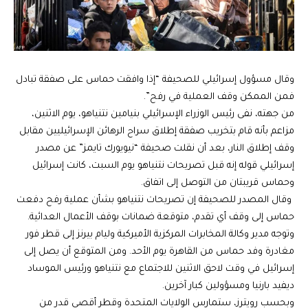
وقال مسؤول إسرائيلي للصحيفة “إذا وافقت حماس على صفقة تبادل
فمن الممكن وقف العملية في رفح”.
من جهته، نفى رئيس الوزراء الإسرائيلي بنيامين نتنياهو، يوم الاثنين،
مزاعم بأنه قام بتخريب صفقة إطلاق سراح الرهائن الإسرائيليين مقابل
وقف إطلاق النار، بعد أن نقلت صحيفة “نيويورك تايمز” عن مصدر
إسرائيلي قوله إنه قبل تصريحات نتنياهو يوم السبت، كانت إسرائيل
وحماس قريبتان من التوصل إلى اتفاق.
وقال المصدر للصحيفة إن تصريحات نتنياهو بشأن عملية رفح دفعت
حماس إلى وقف أي تقدم، متوقعة ضمانات بوقف الأعمال العدائية.
وتوجه مدير وكالة المخابرات المركزية الأميركية وليام بيرنز إلى قطر فور
مغادرة وفد حماس من القاهرة يوم الأحد. ومن المتوقع أن يصل إلى
إسرائيل في وقت لاحق الاثنين للاجتماع مع نتنياهو ورئيس الموساد
ديفيد بارنيا ومسؤولين كبار آخرين.
وبحسب رويترز، ستمارس الولايات المتحدة وقطر أقصى قدر من