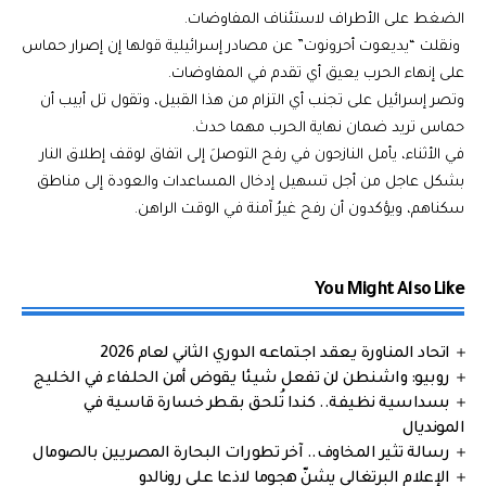
الضغط على الأطراف لاستئناف المفاوضات.
ونقلت “يديعوت أحرونوت” عن مصادر إسرائيلية قولها إن إصرار حماس
على إنهاء الحرب يعيق أي تقدم في المفاوضات.
وتصر إسرائيل على تجنب أي التزام من هذا القبيل، وتقول تل أبيب أن
حماس تريد ضمان نهاية الحرب مهما حدث.
في الأثناء، يأمل النازحون في رفح التوصلَ إلى اتفاق لوقف إطلاق النار
بشكل عاجل من أجل تسهيل إدخال المساعدات والعودة إلى مناطق
سكناهم، ويؤكدون أن رفح غيرُ آمنة في الوقت الراهن.
You Might Also Like
اتحاد المناورة يعقد اجتماعه الدوري الثاني لعام 2026
روبيو: واشنطن لن تفعل شيئا يقوض أمن الحلفاء في الخليج
بسداسية نظيفة.. كندا تُلحق بقطر خسارة قاسية في
المونديال
رسالة تثير المخاوف.. آخر تطورات البحارة المصريين بالصومال
الإعلام البرتغالي يشنّ هجوما لاذعا على رونالدو