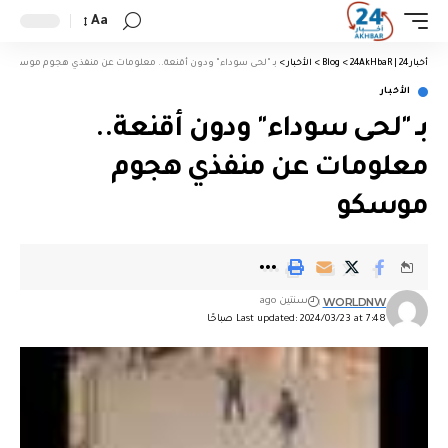
Aa
أخبار 24 | 24AkHbaR
>
Blog
>
الأخبار
>
بـ "لحى سوداء" ودون أقنعة.. معلومات عن منفذي هجوم موسكو
الأخبار
بـ "لحى سوداء" ودون أقنعة..
معلومات عن منفذي هجوم
موسكو
WORLDNW
سنتين ago
Last updated: 2024/03/23 at 7:48 صباحًا