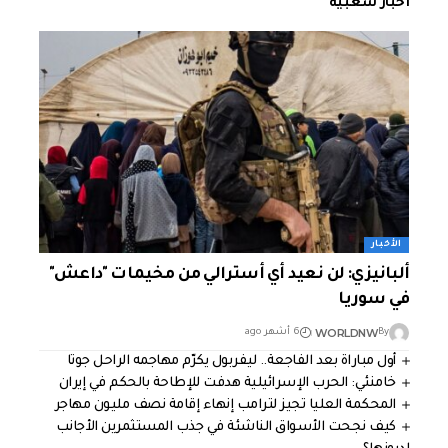
أخبار شعبية
الأخبار
ألبانيزي: لن نعيد أي أسترالي من مخيمات "داعش"
في سوريا
WORLDNW
By
6 أشهر ago
أول مباراة بعد الفاجعة.. ليفربول يكرّم مهاجمه الراحل جوتا
خامنئي: الحرب الإسرائيلية هدفت للإطاحة بالحكم في إيران
المحكمة العليا تجيز لترامب إنهاء إقامة نصف مليون مهاجر
كيف نجحت الأسواق الناشئة في جذب المستثمرين الأجانب