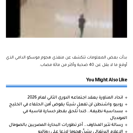
بدأت بعض المعلومات تتكشف عن منفذي هجوم موسكو الدامي الذي
أوقع ما لا يقل عن 40 ضحية وأكثر من مائة مصاب.
You Might Also Like
اتحاد المناورة يعقد اجتماعه الدوري الثاني لعام 2026
روبيو: واشنطن لن تفعل شيئا يقوض أمن الحلفاء في الخليج
بسداسية نظيفة.. كندا تُلحق بقطر خسارة قاسية في
المونديال
رسالة تثير المخاوف.. آخر تطورات البحارة المصريين بالصومال
الإعلام البرتغالي يشنّ هجوما لاذعا على رونالدو