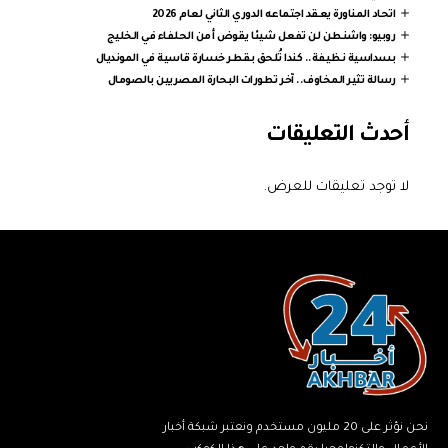
اتحاد المناورة يعقد اجتماعه الدوري الثاني لعام 2026
روبيو: واشنطن لن تفعل شيئا يقوض أمن الحلفاء في الخليج
بسداسية نظيفة.. كندا تُلحق بقطر خسارة قاسية في المونديال
رسالة تثير المخاوف.. آخر تطورات البحارة المصريين بالصومال
أحدث التعليقات
لا توجد تعليقات للعرض.
نحن نؤثر على 20 مليون مستخدم ونعتبر شبكة أخبار