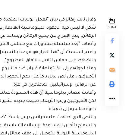
وقال نايت إيفانز في بيان “تعمل الولايات المتحد
شكل لا لبس فيه الجهود الدبلوماسية الهادفة إلى
SHARE
الرهائن، يتيح الإفراج عن جميع الرهائن ويساعد في 
وأضاف “بعد سلسلة مشاورات مع مجلس الأمن، 
واعتبر المتحدث أن “هذا القرار هو فرصة بالنسبة
وللضغط على حماس لتقبل بالاتفاق المطروح”.
ومنذ لجوئهم إلى الفيتو نهاية فبراير ضد مشروع ق
الأميركيون على نص بديل يركز على دعم الجهود الد
عن الرهائن الإسرائيليين المحتجزين في غزة.
وأفادت مصادر دبلوماسية أن هذه المسودة عدلت 
لكن الأميركيين وزعوا الأربعاء صيغة جديدة تشير ل
دعوة مباشرة إلى تنفيذه.
والنص الذي اطلعت عليه فرانس برس يلاحظ “ضرورة 
والسماح بتأمين المساعدة الإنسانية الأساسية، 
الدبلوماسية الدولية للتوصل إلى وقف مماثل لإطلاق 