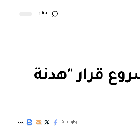
Aa
ع قرار "هدنة
Share