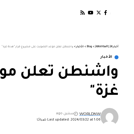
أخبار 24 | 24AkHbaR
>
Blog
>
الأخبار
>
واشنطن تعلن موعد التصويت على مشروع قرار "هدنة غزة"
الأخبار
واشنطن تعلن موعد
غزة"
WORLDNW
سنتين ago
Last updated: 2024/03/22 at 1:06 صباحًا