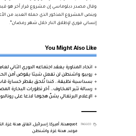
وقال مصدر دبلوماسي إن مشروع قرار آخر هو قيد
وينص المشروع المذكور الذي حمله العديد من الأ
إنساني فوري لإطلاق النار خلال شهر رمضان”.
You Might Also Like
اتحاد المناورة يعقد اجتماعه الدوري الثاني لعام 2026
روبيو: واشنطن لن تفعل شيئا يقوض أمن الحلف
بسداسية نظيفة.. كندا تُلحق بقطر خسارة قاس
رسالة تثير المخاوف.. آخر تطورات البحارة الم
الإعلام البرتغالي يشنّ هجوما لاذعا على رونالدو
quotهدنة
,
أميركا
,
إسرائيل
,
اتفاق هدنة غزة
,
ال
TAGGED:
موعد
,
هدنة غزة
,
واشنطن