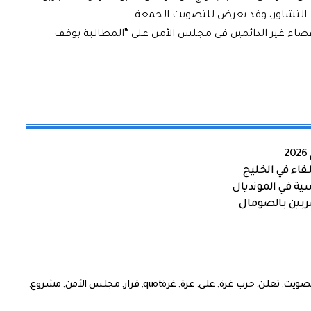
 التشاور، وقد يعرض للتصويت الجمعة.
عضاء غير الدائمين في مجلس الأمن على “المطالبة بوقف
اء في الخليج
ية في المونديال
صريين بالصومال
تصويت
,
تعلن
,
حرب غزة
,
على
,
غزة
,
غزةquot
,
قرار
,
مجلس الأمن
,
مشروع
,