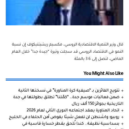
قال وزير التنمية الاقتصادية الروسي، مكسيم ريشيتنيكوف إن نسبة
النمو في الاقتصاد الروسي قد سجلت وتيرة “جيدة جدا” خلال العام
الماضي، لتصل إلى 3.6 بالمئة.
You Might Also Like
تتويج الفائزين بـ “صيفية كرة المناورة” في نسختها الثانية
ضمن فعاليات موسم جدة.. “كمّلنا” تطلق بطولتها في جدة
التاريخية بجوائز 150 ألف ريال
اتحاد المناورة يعقد اجتماعه الدوري الثاني لعام 2026
روبيو: واشنطن لن تفعل شيئا يقوض أمن الحلفاء في الخليج
بسداسية نظيفة.. كندا تُلحق بقطر خسارة قاسية في