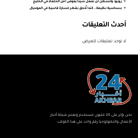
روبيو: واشنطن لن تفعل شيئا يقوض أمن الحلفاء في الخليج
بسداسية نظيفة.. كندا تُلحق بقطر خسارة قاسية في المونديال
أحدث التعليقات
لا توجد تعليقات للعرض.
نحن نؤثر على 20 مليون مستخدم ونعتبر شبكة أخبار
الأعمال والتكنولوجيا رقم واحد على هذا الكوكب.