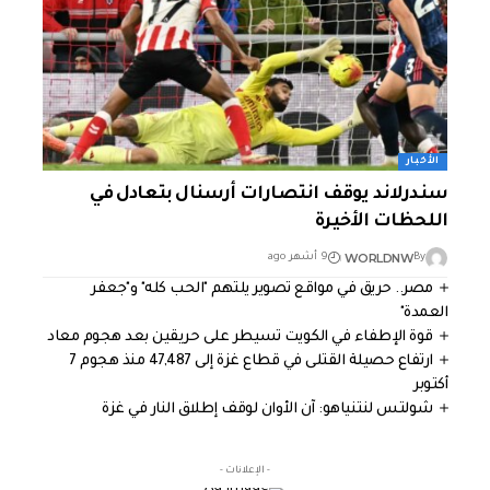
الأخبار
سندرلاند يوقف انتصارات أرسنال بتعادل في
اللحظات الأخيرة
WORLDNW
By
9 أشهر ago
مصر.. حريق في مواقع تصوير يلتهم "الحب كله" و"جعفر
العمدة"
قوة الإطفاء في الكويت تسيطر على حريقين بعد هجوم معاد
ارتفاع حصيلة القتلى في قطاع غزة إلى 47,487 منذ هجوم 7
أكتوبر
شولتس لنتنياهو: آن الأوان لوقف إطلاق النار في غزة
- الإعلانات -