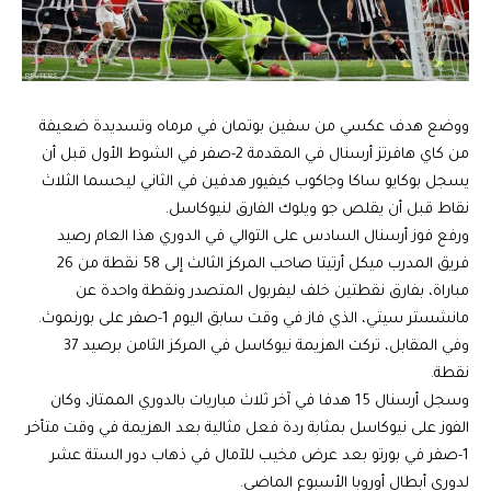
ووضع هدف عكسي من سفين بوتمان في مرماه وتسديدة ضعيفة
من كاي هافرتز أرسنال في المقدمة 2-صفر في الشوط الأول قبل أن
يسجل بوكايو ساكا وجاكوب كيفيور هدفين في الثاني ليحسما الثلاث
نقاط قبل أن يقلص جو ويلوك الفارق لنيوكاسل.
ورفع فوز أرسنال السادس على التوالي في الدوري هذا العام رصيد
فريق المدرب ميكل أرتيتا صاحب المركز الثالث إلى 58 نقطة من 26
مباراة، بفارق نقطتين خلف ليفربول المتصدر ونقطة واحدة عن
مانشستر سيتي، الذي فاز في وقت سابق اليوم 1-صفر على بورنموث.
وفي المقابل، تركت الهزيمة نيوكاسل في المركز الثامن برصيد 37
نقطة.
وسجل أرسنال 15 هدفا في آخر ثلاث مباريات بالدوري الممتاز، وكان
الفوز على نيوكاسل بمثابة ردة فعل مثالية بعد الهزيمة في وقت متأخر
1-صفر في بورتو بعد عرض مخيب للآمال في ذهاب دور الستة عشر
لدوري أبطال أوروبا الأسبوع الماضي.