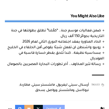
You Might Also Like
ضمن فعاليات موسم جدة.. “كمّلنا” تطلق بطولتها في جدة
التاريخية بجوائز 150 ألف ريال
اتحاد المناورة يعقد اجتماعه الدوري الثاني لعام 2026
روبيو: واشنطن لن تفعل شيئا يقوض أمن الحلفاء في الخليج
بسداسية نظيفة.. كندا تُلحق بقطر خسارة قاسية في
المونديال
رسالة تثير المخاوف.. آخر تطورات البحارة المصريين بالصومال
أرسنال
,
سيتي
,
ليفربول
,
مانشستر سيتي
,
مطاردة
,
TAGGED:
نيوكاسل
,
ومانشستر
,
ويواصل
,
يسحق
Facebook