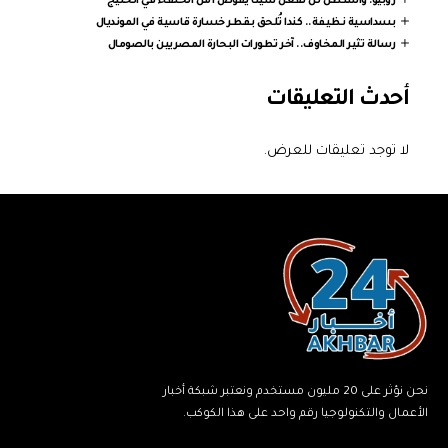
روبيو: واشنطن لن تفعل شيئا يقوض أمن الحلفاء في الخليج
بسداسية نظيفة.. كندا تُلحق بقطر خسارة قاسية في المونديال
رسالة تثير المخاوف.. آخر تطورات البحارة المصريين بالصومال
أحدث التعليقات
لا توجد تعليقات للعرض.
نحن نؤثر على 20 مليون مستخدم ونعتبر شبكة أخبار
الأعمال والتكنولوجيا رقم واحد على هذا الكوكب.