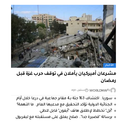
الأخبار
مشرعان أميركيان يأملان في توقف حرب غزة قبل
رمضان
WORLDNW
By
سنتين ago
سوريا.. اكتشاف 163 جثة بـ4 مقابر جماعية في درعا خلال أيام
الجنائية الدولية تؤكد التحقيق مع مدعيها العام.. ما التهمة؟
"أبل" تخطط لإطلاق هاتف "آيفون" قابل للطي
برسالة "قصيرة جدا".. صلاح يعلق على مستقبله مع ليفربول