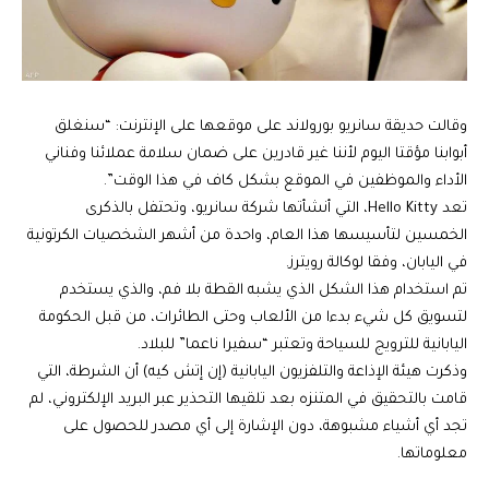
وقالت حديقة سانريو بورولاند على موقعها على الإنترنت: “سنغلق
أبوابنا مؤقتا اليوم لأننا غير قادرين على ضمان سلامة عملائنا وفناني
الأداء والموظفين في الموقع بشكل كاف في هذا الوقت”.
تعد Hello Kitty، التي أنشأتها شركة سانريو، وتحتفل بالذكرى
الخمسين لتأسيسها هذا العام، واحدة من أشهر الشخصيات الكرتونية
في اليابان، وفقا لوكالة رويترز.
تم استخدام هذا الشكل الذي يشبه القطة بلا فم، والذي يستخدم
لتسويق كل شيء بدءا من الألعاب وحتى الطائرات، من قبل الحكومة
اليابانية للترويج للسياحة وتعتبر “سفيرا ناعما” للبلاد.
وذكرت هيئة الإذاعة والتلفزيون اليابانية (إن إتش كيه) أن الشرطة، التي
قامت بالتحقيق في المتنزه بعد تلقيها التحذير عبر البريد الإلكتروني، لم
تجد أي أشياء مشبوهة، دون الإشارة إلى أي مصدر للحصول على
معلوماتها.