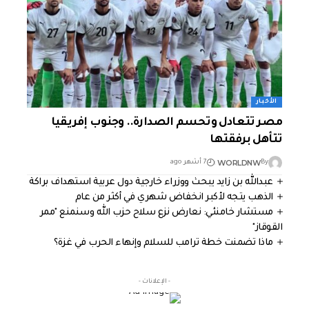
الأخبار
مصر تتعادل وتحسم الصدارة.. وجنوب إفريقيا
تتأهل برفقتها
WORLDNW
By
7 أشهر ago
عبدالله بن زايد يبحث ووزراء خارجية دول عربية استهداف براكة
الذهب يتجه لأكبر انخفاض شهري في أكثر من عام
مستشار خامنئي: نعارض نزع سلاح حزب الله وسنمنع "ممر
القوقاز"
ماذا تضمنت خطة ترامب للسلام وإنهاء الحرب في غزة؟
- الإعلانات -