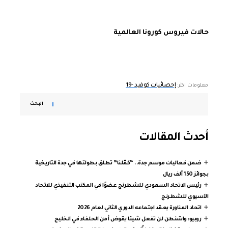
حالات فيروس كورونا العالمية
إحصائيات كوفيد -19
معلومات اكثر:
البحث
أحدث المقالات
ضمن فعاليات موسم جدة.. “كمّلنا” تطلق بطولتها في جدة التاريخية
بجوائز 150 ألف ريال
رئيس الاتحاد السعودي للشطرنج عضوًا في المكتب التنفيذي للاتحاد
الآسيوي للشطرنج
اتحاد المناورة يعقد اجتماعه الدوري الثاني لعام 2026
روبيو: واشنطن لن تفعل شيئا يقوض أمن الحلفاء في الخليج