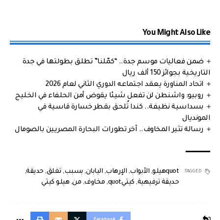
You Might Also Like
ضمن فعاليات موسم جدة.. “كمّلنا” تطلق بطولتها في جدة
التاريخية بجوائز 150 ألف ريال
اتحاد المناورة يعقد اجتماعه الدوري الثاني لعام 2026
روبيو: واشنطن لن تفعل شيئا يقوض أمن الحلفاء في الخليج
بسداسية نظيفة.. كندا تُلحق بقطر خسارة قاسية في
المونديال
رسالة تثير المخاوف.. آخر تطورات البحارة المصريين بالصومال
quotهيلو
,
الأبواب
,
الإرهاب
,
اليابان
,
بسبب
,
تغلق
,
حديقة
,
TAGGED:
حديقة ترفيهية
,
كيتيquot
,
مخاوف
,
من
,
هيلو كيتي
Facebook