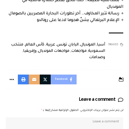
بسداسية نظيفة.. كندا تُلحق بقطر خسارة قاسية في
المونديال
رسالة تثير المخاوف.. آخر تطورات البحارة المصريين بالصومال
الإعلام البرتغالي يشنّ هجوما لاذعا على رونالدو
آسيا
,
المونديال
,
اليابان
,
تونس
,
عربية
,
كأس العالم
,
منتخب
TAGGED:
السعودية
,
مواجهات
,
مواجهات المونديال
,
وإفريقيا
,
وصدامات
Facebook
Leave a comment
لن يتم نشر عنوان بريدك الإلكتروني.
الحقول الإلزامية مشار إليها بـ
*