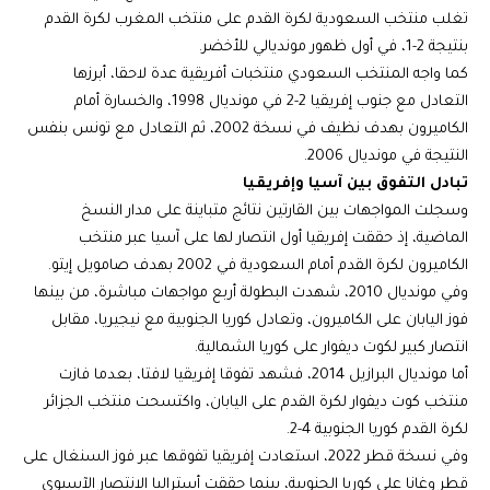
تغلب منتخب السعودية لكرة القدم على منتخب المغرب لكرة القدم
بنتيجة 2-1، في أول ظهور مونديالي للأخضر.
كما واجه المنتخب السعودي منتخبات أفريقية عدة لاحقا، أبرزها
التعادل مع جنوب إفريقيا 2-2 في مونديال 1998، والخسارة أمام
الكاميرون بهدف نظيف في نسخة 2002، ثم التعادل مع تونس بنفس
النتيجة في مونديال 2006.
تبادل التفوق بين آسيا وإفريقيا
وسجلت المواجهات بين القارتين نتائج متباينة على مدار النسخ
الماضية، إذ حققت إفريقيا أول انتصار لها على آسيا عبر منتخب
الكاميرون لكرة القدم أمام السعودية في 2002 بهدف صامويل إيتو.
وفي مونديال 2010، شهدت البطولة أربع مواجهات مباشرة، من بينها
فوز اليابان على الكاميرون، وتعادل كوريا الجنوبية مع نيجيريا، مقابل
انتصار كبير لكوت ديفوار على كوريا الشمالية.
أما مونديال البرازيل 2014، فشهد تفوقا إفريقيا لافتا، بعدما فازت
منتخب كوت ديفوار لكرة القدم على اليابان، واكتسحت منتخب الجزائر
لكرة القدم كوريا الجنوبية 4-2.
وفي نسخة قطر 2022، استعادت إفريقيا تفوقها عبر فوز السنغال على
قطر وغانا على كوريا الجنوبية، بينما حققت أستراليا الانتصار الآسيوي