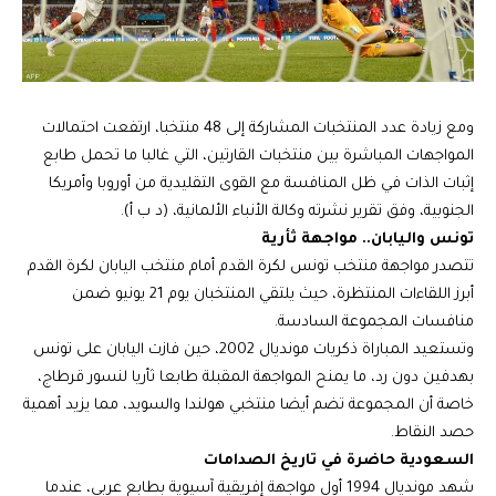
ومع زيادة عدد المنتخبات المشاركة إلى 48 منتخبا، ارتفعت احتمالات
المواجهات المباشرة بين منتخبات القارتين، التي غالبا ما تحمل طابع
إثبات الذات في ظل المنافسة مع القوى التقليدية من أوروبا وأمريكا
الجنوبية، وفق تقرير نشرته وكالة الأنباء الألمانية، (د ب أ).
تونس واليابان.. مواجهة ثأرية
تتصدر مواجهة منتخب تونس لكرة القدم أمام منتخب اليابان لكرة القدم
أبرز اللقاءات المنتظرة، حيث يلتقي المنتخبان يوم 21 يونيو ضمن
منافسات المجموعة السادسة.
وتستعيد المباراة ذكريات مونديال 2002، حين فازت اليابان على تونس
بهدفين دون رد، ما يمنح المواجهة المقبلة طابعا ثأريا لنسور قرطاج،
خاصة أن المجموعة تضم أيضا منتخبي هولندا والسويد، مما يزيد أهمية
حصد النقاط.
السعودية حاضرة في تاريخ الصدامات
شهد مونديال 1994 أول مواجهة إفريقية آسيوية بطابع عربي، عندما