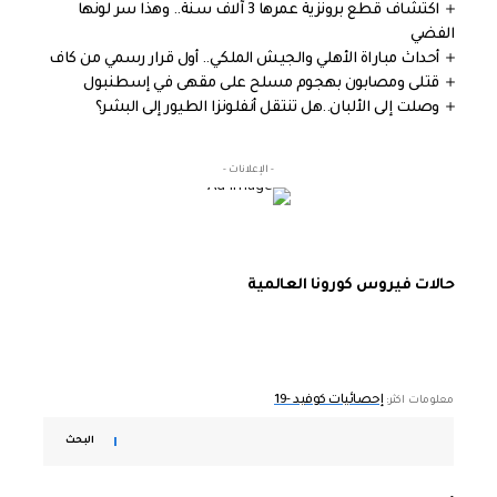
اكتشاف قطع برونزية عمرها 3 آلاف سنة.. وهذا سر لونها
الفضي
أحداث مباراة الأهلي والجيش الملكي.. أول قرار رسمي من كاف
قتلى ومصابون بهجوم مسلح على مقهى في إسطنبول
وصلت إلى الألبان..هل تنتقل أنفلونزا الطيور إلى البشر؟
- الإعلانات -
حالات فيروس كورونا العالمية
إحصائيات كوفيد -19
معلومات اكثر:
البحث