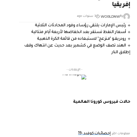
إفريقيا
WORLDNW
By
3 سنوات ago
رئيس الإمارات يلتقي رؤساء وفود المحادثات الثلاثية
أسعار النفط تستقر بعد انخفاضها لأربعة أيام متتالية
رودريغو "منزعج" لاستبعاده من قائمة الكرة الذهبية
الهند تصف الوضع في كشمير بعد حديث عن انتهاك وقف
إطلاق النار
- الإعلانات -
حالات فيروس كورونا العالمية
إحصائيات كوفيد -19
معلومات اكثر: