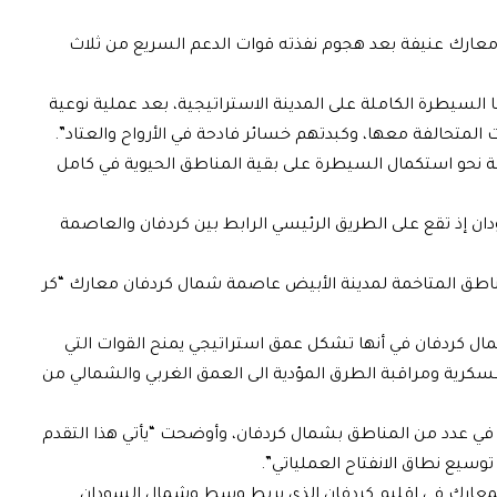
معارك عنيفة بعد هجوم نفذته قوات الدعم السريع من ثلاث
السيطرة الكاملة على المدينة الاستراتيجية، بعد عملية نوعية
تحالفة معها، وكبدتهم خسائر فادحة في الأرواح والعتاد”.
ة نحو استكمال السيطرة على بقية المناطق الحيوية في كامل
دان إذ تقع على الطريق الرئيسي الرابط بين كردفان والعاصمة
ناطق المتاخمة لمدينة الأبيض عاصمة شمال كردفان معارك “كر
مال كردفان في أنها تشكل عمق استراتيجي يمنح القوات التي
سكرية ومراقبة الطرق المؤدية الى العمق الغربي والشمالي من
ا في عدد من المناطق بشمال كردفان، وأوضحت “يأتي هذا التقدم
يع نطاق الانفتاح العملياتي”.
القتال في منتصف أبريل 2023، تتركز المعارك في إقليم كردفان الذي يربط وسط وشمال السودان