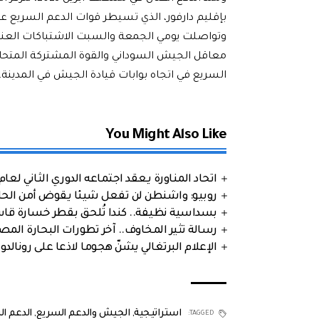
بإقليم دارفور، الذي تسيطر قوات الدعم السريع على أكثر من 90 في ال
وتواصلت يومي الجمعة والسبت الاشتباكات العنيفة
معاقل الجيش السوداني والقوة المشتركة المتحال
السريع في اتجاه بوابات قيادة الجيش في المدينة.
You Might Also Like
اتحاد المناورة يعقد اجتماعه الدوري الثاني لعام 2026
روبيو: واشنطن لن تفعل شيئا يقوض أمن الحلف
بسداسية نظيفة.. كندا تُلحق بقطر خسارة قاس
رسالة تثير المخاوف.. آخر تطورات البحارة الم
الإعلام البرتغالي يشنّ هجوما لاذعا على رونالدو
استراتيجية
,
الجيش والدعم السريع
,
الدعم ا
TAGGED: