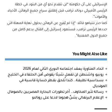
الإسرائيلي على أن حكومته “لن تتقدم نحو أي من البنود في خطة
الرئيس الأميركي دونالد ترامب قبل إطلاق سراح جميع الرهائن، الأحياء
والأموات”.
كما حذر نتنياهو قائلا: “إذا لم يُفرج عن الرهائن بحلول نهاية المهلة التي
حددها الرئيس ترامب، فستعود إسرائيل إلى القتال بدعم كامل من
جميع الدول المعنية”.
You Might Also Like
اتحاد المناورة يعقد اجتماعه الدوري الثاني لعام 2026
روبيو: واشنطن لن تفعل شيئا يقوض أمن الحلفاء في الخليج
بسداسية نظيفة.. كندا تُلحق بقطر خسارة قاسية في
المونديال
رسالة تثير المخاوف.. آخر تطورات البحارة المصريين بالصومال
الإعلام البرتغالي يشنّ هجوما لاذعا على رونالدو