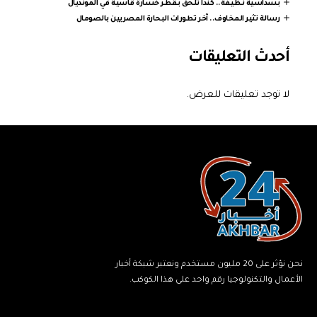
بسداسية نظيفة.. كندا تُلحق بقطر خسارة قاسية في المونديال
رسالة تثير المخاوف.. آخر تطورات البحارة المصريين بالصومال
أحدث التعليقات
لا توجد تعليقات للعرض.
نحن نؤثر على 20 مليون مستخدم ونعتبر شبكة أخبار
الأعمال والتكنولوجيا رقم واحد على هذا الكوكب.