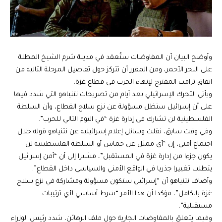
وأوضح البيان أن المفاوضات ستُعقد في مدينة شرم الشيخ المطلة
على البحر الأحمر، ومن المقرر أن تتركز حول تفاصيل المرحلة التالية من
اتفاق ترامب المقترح لإنهاء الحرب في قطاع غزة.
ويأتي التحرك الإسرائيلي بعد أيام من تصريحات نتنياهو التي شدد فيها
على أن إسرائيل ستظل مسؤولة عن نزع سلاح القطاع، وأن السلطة
الفلسطينية لن تشارك في إدارة غزة “في اليوم التالي للحرب”.
وفي وقت سابق، نقلت وسائل إعلام إسرائيلية عن نتنياهو قوله خلال
اجتماع أمني، إن “أي ممثل عن حماس أو السلطة الفلسطينية لن
يكون جزءا من إدارة غزة في المستقبل”، مشيرا إلى أن “أمن إسرائيل
يتطلب تغييرا جذريا في الواقع الأمني والسياسي داخل القطاع”.
وأضاف نتنياهو أن “إسرائيل ستكون مسؤولة ومشاركة في نزع سلاح
غزة بالكامل”، مؤكدا أن هذا الأمر “شرط أساسي لأي ترتيبات
مستقبلية”.
وفيما يتعلق بالمفاوضات الجارية حول ملف الرهائن، شدد رئيس الوزراء