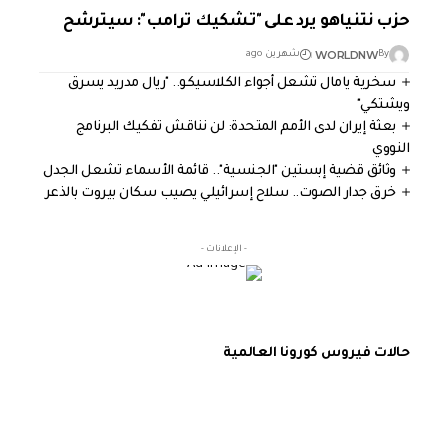
حزب نتنياهو يرد على "تشكيك ترامب": سيترشح
WORLDNW
By
شهرين ago
سخرية يامال تشعل أجواء الكلاسيكو.. "ريال مدريد يسرق
ويشتكي"
بعثة إيران لدى الأمم المتحدة: لن نناقش تفكيك البرنامج
النووي
وثائق قضية إبستين "الجنسية".. قائمة الأسماء تشعل الجدل
خرق جدار الصوت.. سلاح إسرائيلي يصيب سكان بيروت بالذعر
- الإعلانات -
حالات فيروس كورونا العالمية