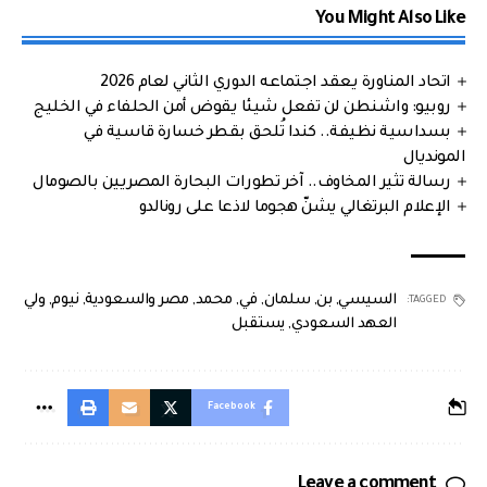
You Might Also Like
اتحاد المناورة يعقد اجتماعه الدوري الثاني لعام 2026
روبيو: واشنطن لن تفعل شيئا يقوض أمن الحلفاء في الخليج
بسداسية نظيفة.. كندا تُلحق بقطر خسارة قاسية في
المونديال
رسالة تثير المخاوف.. آخر تطورات البحارة المصريين بالصومال
الإعلام البرتغالي يشنّ هجوما لاذعا على رونالدو
السيسي
,
بن
,
سلمان
,
في
,
محمد
,
مصر والسعودية
,
نيوم
,
ولي
TAGGED:
العهد السعودي
,
يستقبل
Facebook
Leave a comment