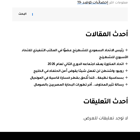
إحصائيات كوفيد -19
معلومات اكثر:
البحث
أحدث المقالات
رئيس الاتحاد السعودي للشطرنج عضوًا في المكتب التنفيذي للاتحاد
الآسيوي للشطرنج
اتحاد المناورة يعقد اجتماعه الدوري الثاني لعام 2026
روبيو: واشنطن لن تفعل شيئا يقوض أمن الحلفاء في الخليج
بسداسية نظيفة.. كندا تُلحق بقطر خسارة قاسية في المونديال
رسالة تثير المخاوف.. آخر تطورات البحارة المصريين بالصومال
أحدث التعليقات
لا توجد تعليقات للعرض.