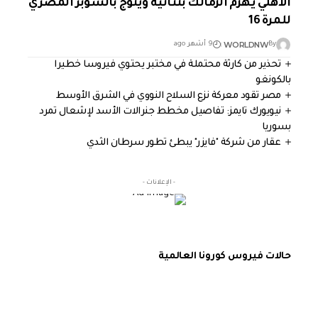
الأهلي يهزم الزمالك بثنائية ويتوج بالسوبر المصري
للمرة 16
WORLDNW
By
9 أشهر ago
تحذير من كارثة محتملة في مختبر يحتوي فيروسا خطيرا
بالكونغو
مصر تقود معركة نزع السلاح النووي في الشرق الأوسط
نيويورك تايمز: تفاصيل مخطط جنرالات الأسد لإشعال تمرد
بسوريا
عقار من شركة "فايزر" يبطئ تطور سرطان الثدي
- الإعلانات -
حالات فيروس كورونا العالمية