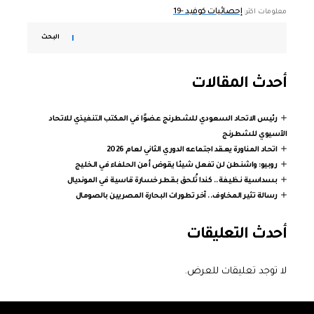
إحصائيات كوفيد -19
معلومات اكثر:
البحث
أحدث المقالات
رئيس الاتحاد السعودي للشطرنج عضوًا في المكتب التنفيذي للاتحاد
الآسيوي للشطرنج
اتحاد المناورة يعقد اجتماعه الدوري الثاني لعام 2026
روبيو: واشنطن لن تفعل شيئا يقوض أمن الحلفاء في الخليج
بسداسية نظيفة.. كندا تُلحق بقطر خسارة قاسية في المونديال
رسالة تثير المخاوف.. آخر تطورات البحارة المصريين بالصومال
أحدث التعليقات
لا توجد تعليقات للعرض.