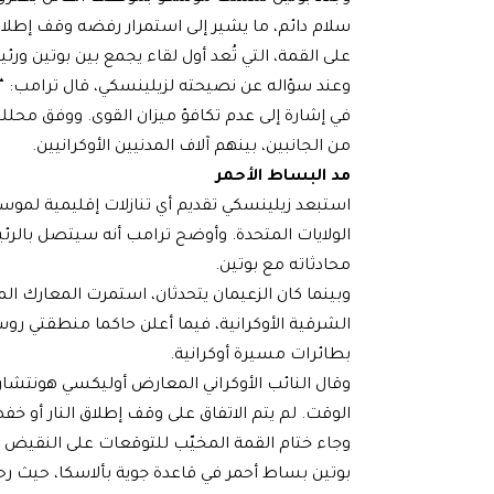
سلام دائم، ما يشير إلى استمرار رفضه وقف إطلاق ا
على القمة، التي تُعد أول لقاء يجمع بين بوتين ورئ
وعند سؤاله عن نصيحته لزيلينسكي، قال ترامب: “يج
في إشارة إلى عدم تكافؤ ميزان القوى. ووفق مح
من الجانبين، بينهم آلاف المدنيين الأوكرانيين.
مد البساط الأحمر
استبعد زيلينسكي تقديم أي تنازلات إقليمية لمو
الولايات المتحدة. وأوضح ترامب أنه سيتصل بالر
محادثاته مع بوتين.
وبينما كان الزعيمان يتحدثان، استمرت المعارك ال
الشرقية الأوكرانية، فيما أعلن حاكما منطقتي 
بطائرات مسيرة أوكرانية.
وقال النائب الأوكراني المعارض أوليكسي هونتشاري
الوقت. لم يتم الاتفاق على وقف إطلاق النار أو خ
وجاء ختام القمة المخيّب للتوقعات على النقيض من 
بوتين بساط أحمر في قاعدة جوية بألاسكا، حيث رحب