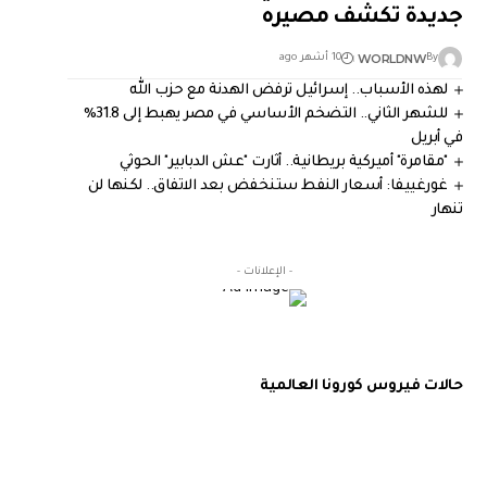
جديدة تكشف مصيره
WORLDNW
By
10 أشهر ago
لهذه الأسباب.. إسرائيل ترفض الهدنة مع حزب الله
للشهر الثاني.. التضخم الأساسي في مصر يهبط إلى 31.8%
في أبريل
"مقامرة" أميركية بريطانية.. أثارت "عش الدبابير" الحوثي
غورغييفا: أسعار النفط ستنخفض بعد الاتفاق.. لكنها لن
تنهار
- الإعلانات -
حالات فيروس كورونا العالمية