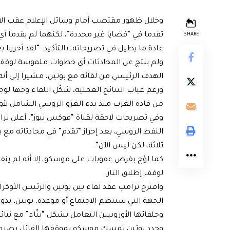
وخلال ظهور مقتضب أمام وسائل الإعلام عقب الاجتم
تقدما في “قضايا غير محددة”، لكنهما لم يقدما أي
SHARE
عادة ما يطيل في تصريحاته، بالتأكيد: “لقد أحرزنا 
ولم ينتج عن المحادثات أي خطوات ملموسة لوقف إ
الهدف الرئيسي من لقائه مع بوتين، مشيرا إلى أنه أكثر
ورغم غياب النتائج العملية، شكّل اللقاء وجها لو
من قادة الغرب منذ بدء الغزو الروسي الشامل لأوكراني
وفي تصريحات لاحقة لقناة “فوكس نيوز”، أعلن 
النفط الروسي، بعد إحراز “تقدم” في محادثاته مع
ثلاثة، لكن ليس الآن”.
كما لوّح بفرض عقوبات على موسكو، إلا أنه لم ينف
لوقف إطلاق النار.
واقترح ترامب عقد لقاء بين بوتين والرئيس الأوكر
الجهة التي ستنظم الاجتماع أو موعده. بوتين، بدوره،
وحلفائها الأوروبيين التعامل بشكل “بنّاء” مع نتا
وجدد بوتين تمسك موسكو بموقفها القائل بضرورة م