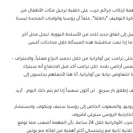
همة ارتكاب جرائم حرب، على خلفية ترحيل مئات الأطفال من
رة التوقيف “باطلة”، علماً أن روسيا والولايات المتحدة ليستا
صل إلى اتفاق جديد للحد من الأسلحة النووية، ليحل محل آخر
ح ما إذا تمت مناقشة هذه المسألة خلال محادثات أمس.
لى ترامب عن أوكرانيا من خلال تجميد النزاع فعلياً، والاعتراف –
س أراضي بلاده. لكن ترامب أكد قبل الاجتماع أنه سيترك
 هنا للتفاوض نيابة عن أوكرانيا، أنا هنا لأجعلهم يجلسون إلى
 إطلاق نار سريع… لن أكون سعيداً إذا لم يتم ذلك اليوم… أريد
كو روبيو، والمبعوث الخاص إلى روسيا ستيف ويتكوف، ومستشار
الخارجية الروسي سيرغي لافروف.
واعترف ترامب، الذي قال خلال حملته إنه سينهي الحرب الأوكرانية خلال 24 ساعة، بأن المهمة أصعب مما توقع.
اثية ثانية مع زيلينسكي أكثر أهمية من لقائه مع بوتين.