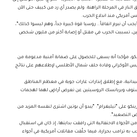
لنار في المرحلة الراهنة. ولم يصدر أي رد من كييف حتى الآن
يس أمريكي منذ اندلاع الحرب.
ب أن نبرم اتفاقاً… روسيا قوة كبيرة جداً، وهم ليسوا كذلك”،
للين، تسببت الحرب في مقتل أو إصابة أكثر من مليون شخص
سكو، مؤكدا أنه يسعى للحصول على ضمانة أمنية مدعومة من
ئيس الأوكراني وقادة حلف شمال الأطلسي لإطلاعهم على نتائج
ميدانية، مع إطلاق إنذارات غارات جوية في معظم المناطق
روستوف وبريانسك الروسيتين عن تعرض أراضٍ لهما لهجمات
نكو على “تيليغرام”: “يبدو أن بوتين اشترى لنفسه المزيد من
فض التصعيد”.
الأجواء الاحتفالية التي رافقت بدايتها، إذ كان في استقبال
 به ترامب بحرارة، فيما حلّقت مقاتلات أمريكية في أجواء