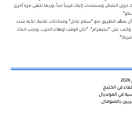
 جزيل الشكر، وسنتحدث إليك قريباً جداً، وربما نلتقي مرة أخرى
سكو”.
ن يمهّد الطريق نحو “سلام عادل” ومحادثات ثلاثية، لكنه شدد
وكتب على “تيليغرام”: “حان الوقت لإنهاء الحرب، ويجب اتخاذ
ريكا”.
اء في الخليج
ية في المونديال
صريين بالصومال