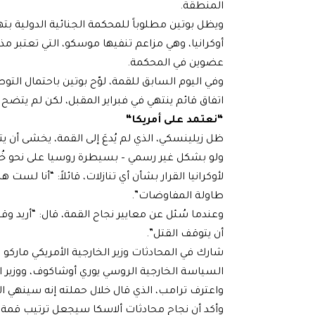
المنطقة.
ويظل بوتين مطلوباً للمحكمة الجنائية الدولية بت
أوكرانيا، وهي مزاعم تنفيها موسكو، التي تعتبر مذك
عضوين في المحكمة.
وفي اليوم السابق للقمة، لوّح بوتين باحتمال التو
اتفاق قائم ينتهي في فبراير المقبل، لكن لم يتض
“
نعتمد على أمريكا
“
ظل زيلينسكي، الذي لم يُدعَ إلى القمة، يخشى أن يتخ
ولو بشكل غير رسمي – بسيطرة روسيا على نحو خُم
لأوكرانيا القرار بشأن أي تنازلات، قائلاً: “أنا لست
طاولة المفاوضات”.
وعندما سُئل عن معايير نجاح القمة، قال: “أريد وقف
أن يتوقف القتل”.
شارك في المحادثات وزير الخارجية الأمريكي مار
السياسة الخارجية الروسي يوري أوشاكوف، ووزير 
وأكد أن نجاح محادثات ألاسكا سيجعل ترتيب قمة ثل