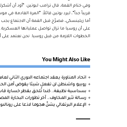
وفي ختام القمة، قال ترامب لبوتين: “أود أن أشكرك
قريباً جداً”، ليرد بوتين قائلاً: “المرة القادمة في مو
أما زيلينسكي، فصرّح قبل القمة أن الاجتماع يجب أ
على أن روسيا ما تزال تواصل عملياتها العسكرية. 
الخطوات اللازمة من قبل روسيا. نحن نعتمد على أم
You Might Also Like
اتحاد المناورة يعقد اجتماعه الدوري الثاني لعام 2026
روبيو: واشنطن لن تفعل شيئا يقوض أمن الحلف
بسداسية نظيفة.. كندا تُلحق بقطر خسارة قاس
رسالة تثير المخاوف.. آخر تطورات البحارة الم
الإعلام البرتغالي يشنّ هجوما لاذعا على رونالدو