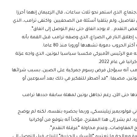
اع، الذي استمر نحو ثلاث ساعات، قال الزعيمان إنهما أحرزا
 تفاصيل، ولم يتلقيا أسئلة من الصحفيين. واكتفى ترامب، الذي
بعض التقدم… لا يوجد اتفاق حتى يتم التوصل إلى اتفاق”.
طلاق النار في الصراع، الذي وصفه ترامب قبل القمة بأنه
 الحروب دموية تشهدها أوروبا منذ 80 عاما.
جه مع الرئيس الأميركي مكسبا سياسيا لبوتين، الذي واجه عزلة
ا في عام 2022.
ترامب أنه سيؤجل فرض رسوم جمركية على الصين، بسبب شرائها
 بوتين، مضيفا: “قد أضطر للتفكير في ذلك بعد أسبوعين أو
ذها حتى الآن، رغم تجاهل بوتين لمهلة سابقة حددها ترامب
اني فولوديمير زيلينسكي، وربما يحضره بنفسه، لكنه لم يوضح
 لم يشر إلى هذا المقترح، مؤكداً أنه يتوقع من أوكرانيا
ئج المفاوضات، وعدم محاولة “عرقلة التقدم”.
عالجة ما تعتبره “الأسباب الجذرية” للنزاع، قبل التوصل إلى