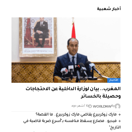
أخبار شعبية
الأخبار
المغرب.. بيان لوزارة الداخلية عن الاحتجاجات
وحصيلة بالخسائر
WORLDNW
By
10 أشهر ago
مارك زوكربيرغ يقاضي مارك زوكربيرغ.. ما القصة؟
فيديو.. مصارع يسقط منافسه بـ"أسرع ضربة قاضية في
التاريخ"