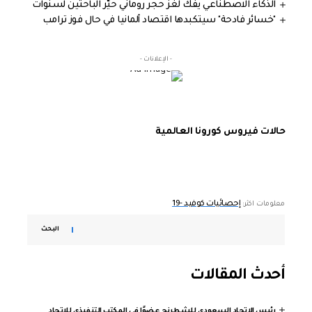
الذكاء الاصطناعي يفك لغز حجر روماني حيّر الباحثين لسنوات
"خسائر فادحة" سيتكبدها اقتصاد ألمانيا في حال فوز ترامب
- الإعلانات -
حالات فيروس كورونا العالمية
إحصائيات كوفيد -19
معلومات اكثر:
البحث
أحدث المقالات
رئيس الاتحاد السعودي للشطرنج عضوًا في المكتب التنفيذي للاتحاد