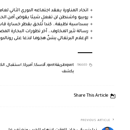
اتحاد المناورة يعقد اجتماعه الدوري الثاني لعام 2026
روبيو: واشنطن لن تفعل شيئا يقوض أمن الحلف
بسداسية نظيفة.. كندا تُلحق بقطر خسارة قاس
رسالة تثير المخاوف.. آخر تطورات البحارة الم
الإعلام البرتغالي يشنّ هجوما لاذعا على رونالدو
quotطريقةquot
,
ألاسكا
,
أميركا
,
استقبال
,
الك
TAGGED:
يكشف
Share This Article
PREVIOUS ARTICLE