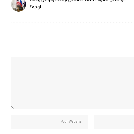
كواليس القوة.. كيف يتعامل ترامب وبوتين وجها
لوجه؟