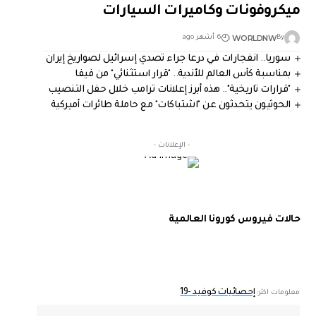
ميكروفونات وكاميرات السيارات
WORLDNW
By
6 أشهر ago
سوريا.. انفجارات في درعا جراء تصدي إسرائيل لصواريخ إيران
بمناسبة كأس العالم للأندية.. "قرار استثنائي" من فيفا
"قرارات تاريخية".. هذه أبرز إعلانات ترامب خلال حفل التنصيب
الحوثيون يتحدثون عن "اشتباكات" مع حاملة طائرات أميركية
- الإعلانات -
حالات فيروس كورونا العالمية
إحصائيات كوفيد -19
معلومات اكثر: