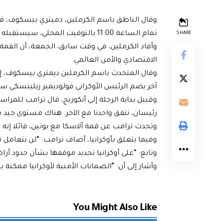
وقال الناطق باسم الكرملين، دميتري بيسكوف، قبل
تمام الساعة 11:00 بالتوقيت المحلي، سيستقبله الرئيس ترامب” على المدرج.
SHARE
وأفاد الكرملين، في وقت سابق، الجمعة، أن القمة 
الاقتصادي والأمن العالمي.
وقال المتحدث باسم الكرملين ديمتري بيسكوف، إنه
آخر يضم الرئيس الأوكراني فولوديمير زيلينسكي سي
وقبيل بداية الرحلة إلى أنكوريج، قال ترامب للمراس
رئيسان، نتفق واحدنا مع الآخر. هناك مستوى جيد من 
وتحدث ترامب عن قمة ألاسكا مع بوتين، قائلا إن
وفيما يتعلق بأوكرانيا، أضاف ترامب: “لن نتعامل ت
وتابع: “على أوكرانيا تحديد موقفها بشأن حدود أرا
وأشار إلى أن: “الضمانات الأمنية لأوكرانيا ممكنة با
You Might Also Like