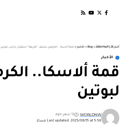
أخبار 24 | 24AkHbaR
>
Blog
>
الأخبار
>
قمة ألاسكا.. الكرملين يكشف "طريقة" استقبال ترامب لبوتين
الأخبار
قمة ألاسكا.. الك
لبوتين
WORLDNW
12 شهر ago
Last updated: 2025/08/15 at 5:56 مساءً