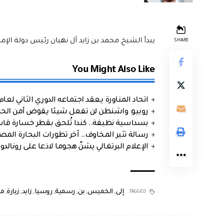
يبدأ الشيخ محمد بن زايد آل نهيان رئيس دولة الإم
SHARE
You Might Also Like
اتحاد المناورة يعقد اجتماعه الدوري الثاني لعام 2026
روبيو: واشنطن لن تفعل شيئا يقوض أمن الحلف
بسداسية نظيفة.. كندا تُلحق بقطر خسارة قاس
رسالة تثير المخاوف.. آخر تطورات البحارة الم
الإعلام البرتغالي يشنّ هجوما لاذعا على رونالدو
إلى
,
الخميس
,
بن
,
رسمية
,
روسيا
,
زايد
,
زيارة
,
م
TAGGED: