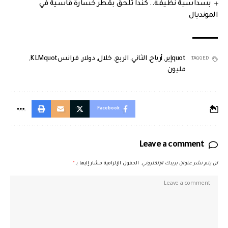
بسداسية نظيفة.. كندا تُلحق بقطر خسارة قاسية في
المونديال
quotإير
,
أرباح
,
الثاني
,
الربع
,
خلال
,
دولار
,
فرانسKLMquot
,
TAGGED:
مليون
Facebook
Leave a comment
لن يتم نشر عنوان بريدك الإلكتروني.
الحقول الإلزامية مشار إليها بـ
*