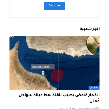
أخبار شعبية
الأخبار
انفجار غامض يصيب ناقلة نفط قبالة سواحل
عُمان