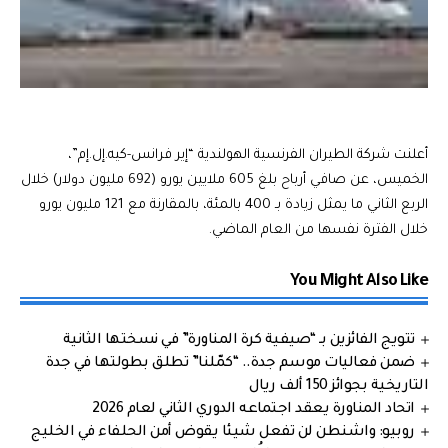
أعلنت شركة الطيران الفرنسية الهولندية “إير فرانس-كيه.إل.إم”،
الخميس، عن صافي أرباح بلغ 605 ملايين يورو (692 مليون دولار) خلال
الربع الثاني ما يمثل زيادة بـ 400 بالمئة، بالمقارنة مع 121 مليون يورو
خلال الفترة نفسها من العام الماضي.
You Might Also Like
تتويج الفائزين بـ “صيفية كرة المناورة” في نسختها الثانية
ضمن فعاليات موسم جدة.. “كمّلنا” تطلق بطولتها في جدة
التاريخية بجوائز 150 ألف ريال
اتحاد المناورة يعقد اجتماعه الدوري الثاني لعام 2026
روبيو: واشنطن لن تفعل شيئا يقوض أمن الحلفاء في الخليج