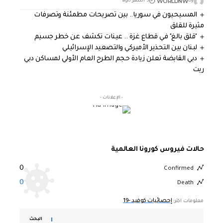
WORLDNW
By
3 أشهر ago
المسيحيون في سوريا.. بين تصريحات مطمئنة وتصرفات
مثيرة للقلق
"قلق بالغ" في قطاع غزة .. عينات تكشف عن خطر جسيم
لبنان بين التحذير الأميركي والتصعيد الإسرائيلي
دبي القابضة تعلن زيادة حجم الطرح العام الأولي لمساكن دبي
ريت
- الإعلانات -
حالات فيروس كورونا العالمية
0
Confirmed
0
Death
إحصائيات كوفيد -19
معلومات اكثر:
البحث