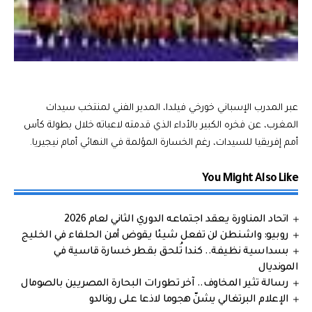
عبر المدرب الإسباني خورخي فيلدا، المدير الفني لمنتخب سيدات
المغرب، عن فخره الكبير بالأداء الذي قدمته لاعباته خلال بطولة كأس
أمم إفريقيا للسيدات، رغم الخسارة المؤلمة في النهائي أمام نيجيريا.
You Might Also Like
اتحاد المناورة يعقد اجتماعه الدوري الثاني لعام 2026
روبيو: واشنطن لن تفعل شيئا يقوض أمن الحلفاء في الخليج
بسداسية نظيفة.. كندا تُلحق بقطر خسارة قاسية في
المونديال
رسالة تثير المخاوف.. آخر تطورات البحارة المصريين بالصومال
الإعلام البرتغالي يشنّ هجوما لاذعا على رونالدو