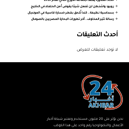
اتحاد المناورة يعقد اجتماعه الدوري الثاني لعام 2026
روبيو: واشنطن لن تفعل شيئا يقوض أمن الحلفاء في الخليج
بسداسية نظيفة.. كندا تُلحق بقطر خسارة قاسية في المونديال
رسالة تثير المخاوف.. آخر تطورات البحارة المصريين بالصومال
أحدث التعليقات
لا توجد تعليقات للعرض.
نحن نؤثر على 20 مليون مستخدم ونعتبر شبكة أخبار
الأعمال والتكنولوجيا رقم واحد على هذا الكوكب.