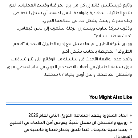
وتابع كريستنسن قائلا إن كل من برج المراقبة وقسم العمليات، الذي
يتتبع الطائرات المغادرة والوافدة، ليس لديهما أي سجل لانخفاض
رحلة ساوث ويست بشكل حاد في مجالهما الجوي.
وذكرت شركة ساوث ويست إن الرحلة استمرت إلى لاس فيغاس،
“حيث هبطت بسلام”.
ووفق شركة الطيران فإنها تعمل مع إدارة الطيران الاتحادية “لفهم
الظروف” المحيطة بالحادث بشكل أكبر.
وتعد هذه الواقعة الأحدث في سلسلة من الوقائع التي تثير تساؤلات
حول سلامة الطيران في أعقاب الاصطدام الجوي في يناير الماضي فوق
واشنطن العاصمة، والذي أودى بحياة 67 شخصا.
You Might Also Like
اتحاد المناورة يعقد اجتماعه الدوري الثاني لعام 2026
روبيو: واشنطن لن تفعل شيئا يقوض أمن الحلفاء في الخليج
بسداسية نظيفة.. كندا تُلحق بقطر خسارة قاسية في
المونديال