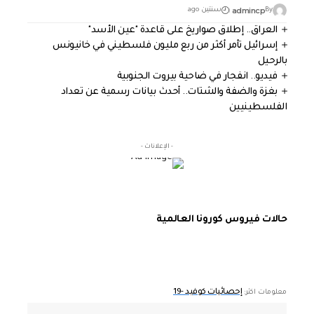
admincp
By
سنتين ago
العراق.. إطلاق صواريخ على قاعدة "عين الأسد"
إسرائيل تأمر أكثر من ربع مليون فلسطيني في خانيونس
بالرحيل
فيديو.. انفجار في ضاحية بيروت الجنوبية
بغزة والضفة والشتات.. أحدث بيانات رسمية عن تعداد
الفلسطينيين
- الإعلانات -
حالات فيروس كورونا العالمية
إحصائيات كوفيد -19
معلومات اكثر: