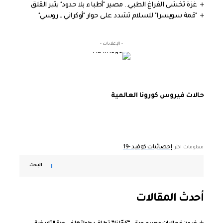
غزة تخشى الفراغ الطبي.. مصير "أطباء بلا حدود" يثير القلق
"قمة سويسرا" للسلام تشدد على حوار "أوكراني ــ روسي"
- الإعلانات -
حالات فيروس كورونا العالمية
إحصائيات كوفيد -19
معلومات اكثر:
البحث
أحدث المقالات