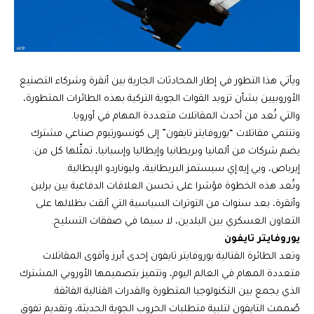
ويأتي هذا التطور في إطار المحادثات الجارية بين أنقرة وشركاء التصنيع
الأوروبيين بشأن تزويد القوات الجوية التركية بهذه الطائرات المتطورة،
والتي تُعد من أحدث المقاتلات متعددة المهام في أوروبا.
وتنتمي مقاتلات “يوروفايتر تايفون” إلى كونسورتيوم صناعي مشترك
يضم شركات من ألمانيا وبريطانيا وإيطاليا وإسبانيا، تمثّلها كل من:
إيرباص، وبي.إيه.إي سيستمز البريطانية، وليوناردو الإيطالية.
وتُعد هذه الخطوة مؤشرا على تحسن العلاقات الدفاعية بين برلين
وأنقرة، بعد سنوات من التوترات السياسية التي ألقت بظلالها على
التعاون العسكري بين البلدين، لا سيما في صفقات التسليح.
يوروفايتر تايفون
وتعد الطائرة القتالية يوروفايتر تايفون إحدى أبرز وأقوى المقاتلات
متعددة المهام في العالم اليوم، وتتميز بتصميمها الأوروبي المشترك
الذي يجمع بين التكنولوجيا المتطورة والقدرات القتالية الفائقة.
صُممت التايفون لتلبية متطلبات الحروب الجوية الحديثة، وتقديم تفوق