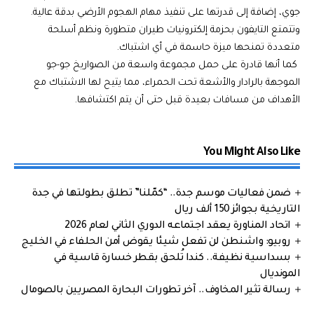
جوي، إضافة إلى قدرتها على تنفيذ مهام الهجوم الأرضي بدقة عالية.
وتتمتع التايفون بحزمة إلكترونيات طيران متطورة ونظم أسلحة
متعددة تمنحها ميزة حاسمة في أي اشتباك.
كما أنها قادرة على حمل مجموعة واسعة من الصواريخ جو-جو
الموجهة بالرادار والأشعة تحت الحمراء، مما يتيح لها الاشتباك مع
الأهداف من مسافات بعيدة قبل حتى أن يتم اكتشافها.
You Might Also Like
ضمن فعاليات موسم جدة.. “كمّلنا” تطلق بطولتها في جدة
التاريخية بجوائز 150 ألف ريال
اتحاد المناورة يعقد اجتماعه الدوري الثاني لعام 2026
روبيو: واشنطن لن تفعل شيئا يقوض أمن الحلفاء في الخليج
بسداسية نظيفة.. كندا تُلحق بقطر خسارة قاسية في
المونديال
رسالة تثير المخاوف.. آخر تطورات البحارة المصريين بالصومال