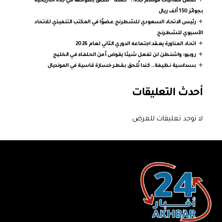
ضمن فعاليات موسم جدة.. “كمّلنا” تطلق بطولتها في جدة التاريخية
بجوائز 150 ألف ريال
رئيس الاتحاد السعودي للشطرنج عضوًا في المكتب التنفيذي للاتحاد
الآسيوي للشطرنج
اتحاد المناورة يعقد اجتماعه الدوري الثاني لعام 2026
روبيو: واشنطن لن تفعل شيئا يقوض أمن الحلفاء في الخليج
بسداسية نظيفة.. كندا تُلحق بقطر خسارة قاسية في المونديال
أحدث التعليقات
لا توجد تعليقات للعرض.