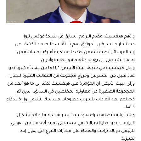
واتهم هيغسيث، مقدم البرامج السابق في شبكة فوكس نيوز،
مستشاريه السابقين الموثوق بهم بالانقلاب عليه بعد الكشف عن
إرساله رسائل نصية تتضمن خططا عسكرية أميركية حساسة من
هاتفه الشخصي إلى زوجته وشقيقه ومحاميه وآخرين.
وقال هيغسيث في حديقة البيت الأبيض: “يا لها من مفاجأة كبيرة طرد
عدد قليل من المسربين وخروج مجموعة من المقالات المثيرة للجدل”.
ورأى البيت الأبيض أن المؤامرة على هيغسيث تمتد إلى ما هو أبعد من
المجموعة الصغيرة من معاونيه المخلصين في السابق، الذين تم
فصلهم بعد اتهامات بتسريب معلومات حساسة، لتشمل وزارة الدفاع
ذاتها.
ومنذ توليه منصبه، تحرك هيغسيث بسرعة مذهلة لإعادة تشكيل
الوزارة، إذ طرد كبار الجنرالات في سعيه إلى تنفيذ أجندة الأمن القومي
للرئيس دونالد ترامب والقضاء على مبادرات التنوع التي يقول إنها
تمييزية.