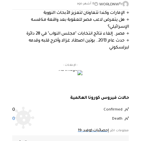
WORLDNW
By
8 أشهر ago
الإمارات وكندا تتعاونان لتعزيز الأبحاث النووية
هل يتعرض لاعب مصر للعقوبة بعد واقعة منافسه
الإسرائيلي؟
مصر.. إلغاء نتائج انتخابات "مجلس النواب" في 28 دائرة
حدث عام 2013.. بوتين اصطاد غزالا وأخرج قلبه وقدمه
لبرلسكوني
- الإعلانات -
حالات فيروس كورونا العالمية
0
Confirmed
0
Death
إحصائيات كوفيد -19
معلومات اكثر: