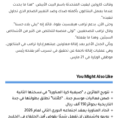
وقالت كارولين ليفيت المتحدثة باسم البيت الأبيض: “هذا ما يحدث
عندما يعمل البنتاغون بأكمله ضدك وضد التغيير الضخم الذي تحاول
تنفيذه”.
وحتى الآن، يدعم ترامب هيغسيث بقوة، قائلا إنه “يبلي بلاء حسنا”.
وقال ترامب للصحفيين: “تولى منصبه للتخلص من كثير من الأشخاص
السيئين. وهذا ما يفعله”.
ويأتي الجدل الأخير بعد إقالة معاونين عينتهم إدارة ترامب في البنتاغون،
وهي عمليات إقالة ناجمة عن تحقيق في تسريب أمر بفتحه رئيس
موظفي الوزارة في 21 مارس.
You Might Also Like
تتويج الفائزين بـ “صيفية كرة المناورة” في نسختها الثانية
ضمن فعاليات موسم جدة.. “كمّلنا” تطلق بطولتها في جدة
التاريخية بجوائز 150 ألف ريال
اتحاد المناورة يعقد اجتماعه الدوري الثاني لعام 2026
روبيو: واشنطن لن تفعل شيئا يقوض أمن الحلفاء في الخليج