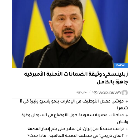
الأخبار
زيلينسكي: وثيقة الضمانات الأمنية الأميركية
جاهزة بالكامل
WORLDNW
By
6 أشهر ago
مؤشر: معدل التوظيف في الإمارات ينمو بأسرع وتيرة في 11
شهرا
مباحثات مصرية سعودية حول الأوضاع في السودان وغزة
ولبنان
ترامب متحدثا عن إيران: لن نغادر حتى يتم إنجاز المهمة
"اتفاق تاريخي" في منظمة الصحة العالمية.. ماذا حدث؟