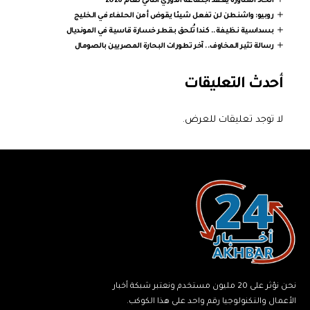
اتحاد المناورة يعقد اجتماعه الدوري الثاني لعام 2026
روبيو: واشنطن لن تفعل شيئا يقوض أمن الحلفاء في الخليج
بسداسية نظيفة.. كندا تُلحق بقطر خسارة قاسية في المونديال
رسالة تثير المخاوف.. آخر تطورات البحارة المصريين بالصومال
أحدث التعليقات
لا توجد تعليقات للعرض.
نحن نؤثر على 20 مليون مستخدم ونعتبر شبكة أخبار
الأعمال والتكنولوجيا رقم واحد على هذا الكوكب.