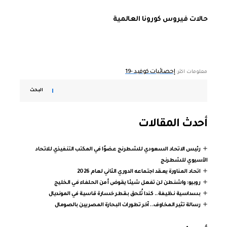
حالات فيروس كورونا العالمية
إحصائيات كوفيد -19
معلومات اكثر:
البحث
أحدث المقالات
رئيس الاتحاد السعودي للشطرنج عضوًا في المكتب التنفيذي للاتحاد
الآسيوي للشطرنج
اتحاد المناورة يعقد اجتماعه الدوري الثاني لعام 2026
روبيو: واشنطن لن تفعل شيئا يقوض أمن الحلفاء في الخليج
بسداسية نظيفة.. كندا تُلحق بقطر خسارة قاسية في المونديال
رسالة تثير المخاوف.. آخر تطورات البحارة المصريين بالصومال