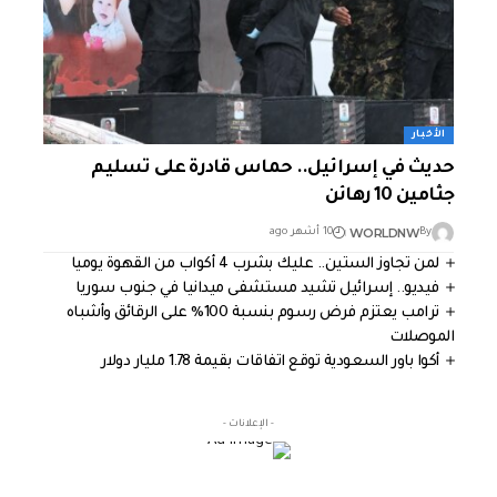
الأخبار
حديث في إسرائيل.. حماس قادرة على تسليم
جثامين 10 رهائن
WORLDNW
By
10 أشهر ago
لمن تجاوز الستين.. عليك بشرب 4 أكواب من القهوة يوميا
فيديو.. إسرائيل تشيد مستشفى ميدانيا في جنوب سوريا
ترامب يعتزم فرض رسوم بنسبة 100% على الرقائق وأشباه
الموصلات
أكوا باور السعودية توقع اتفاقات بقيمة 1.78 مليار دولار
- الإعلانات -