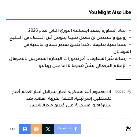
You Might Also Like
اتحاد المناورة يعقد اجتماعه الدوري الثاني لعام 2026
روبيو: واشنطن لن تفعل شيئا يقوض أمن الحلفاء في الخليج
بسداسية نظيفة.. كندا تُلحق بقطر خسارة قاسية في
المونديال
رسالة تثير المخاوف.. آخر تطورات البحارة المصريين بالصومال
الإعلام البرتغالي يشنّ هجوما لاذعا على رونالدو
quotهجوم
,
آلية عسكرية
,
أخبار إسرائيل
,
أخبار العالم
,
أخبار
TAGGED:
فلسطين
,
إسرائيلية
,
الضفة الغربية
,
انقلاب
,
بعد
,
سيارةquot
,
عسكرية
,
على
,
فيديو
,
مركبة
,
نابلس
Facebook