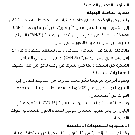
السنوات الخمس الماضية.
تحديد الحاملة البديلة
وليس من الواضح بعد أي حاملة طائرات من المحيط الهادئ ستنتقل
إلى الشرق الأوسط لتحل محل “أيزنهاور”، لكن أقربها وفقا لـ “USNI
News” والبحرية، هي “يو إس إس ثيودور روزفلت” (CVN-71) التي تم
نشرها من سان دييغو، كاليفورنيا، في يناير.
والحاملة التالية على الساحل الشرقي والتي تستعد للمغادرة هي “يو
إس إس هاري إس. ترومان” (CVN-75)، والتي لا تزال في المراحل
المبكرة من استعداداتها قبل نشرها في وقت لاحق من هذا الصيف.
العمليات السابقة
وتعود آخر مرة تم فيها نشر حاملة طائرات من المحيط الهادئ إلى
الشرق الأوسط إلى عام 2021 وذلك عندما أخلت الولايات المتحدة
القوات من أفغانستان.
وحينها انتقلت “يو إس إس رونالد ريغان” (CVN-76) المتمركزة في
اليابان إلى بحر العرب الشمالي لتوفير الغطاء الجوي لانسحاب القوات
الأميركية.
الاستجابة للتهديدات الإقليمية
وقد تم نشر “أيزنهاور” في 13 أكتوبر، وكانت جزءا من استجابة الولايات