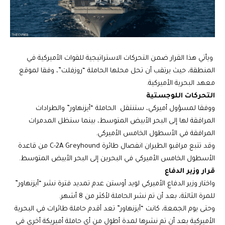
ويأتي هذا القرار ضمن التحركات الاستراتيجية للقوات الأميركية في
المنطقة، حيث يرتقب أن تحل محلها الحاملة “روزفلت”، وفقا لموقع
معهد البحرية الأميركية.
التحركات اللوجستية
ووفقا لمسؤول أميركي، ستنتقل الحاملة “أيزنهاور” والطرادات
المرافقة لها إلى البحر الأبيض المتوسط، بينما ستظل المدمرات
المرافقة في الأسطول الخامس الأميركي.
وقد تتبع مراقبو الطيران انفصال طائرة C-2A Greyhound من قاعدة
الأسطول الخامس الأميركي في البحرين إلى البحر الأبيض المتوسط.
قرار وزير الدفاع
واختار وزير الدفاع الأميركي لويد أوستن عدم تمديد فترة نشر “أيزنهاور”
للمرة الثالثة، بعد أن تم نشر الحاملة لأكثر من 8 أشهر.
وحتى يوم الجمعة، كانت “أيزنهاور” تعد أقدم حاملة طائرات في البحرية
الأميركية بعد أن تم نشرها لمدة أطول من أي حاملة أميريكة أخرى في