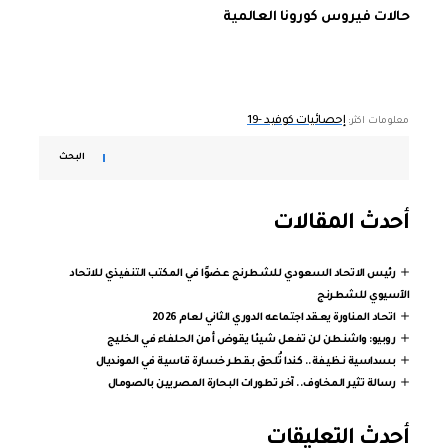
حالات فيروس كورونا العالمية
إحصائيات كوفيد -19
معلومات اكثر:
البحث
أحدث المقالات
رئيس الاتحاد السعودي للشطرنج عضوًا في المكتب التنفيذي للاتحاد
الآسيوي للشطرنج
اتحاد المناورة يعقد اجتماعه الدوري الثاني لعام 2026
روبيو: واشنطن لن تفعل شيئا يقوض أمن الحلفاء في الخليج
بسداسية نظيفة.. كندا تُلحق بقطر خسارة قاسية في المونديال
رسالة تثير المخاوف.. آخر تطورات البحارة المصريين بالصومال
أحدث التعليقات