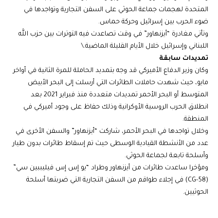
المتحدة لهجمات جماعة الحوثي على السفن التجارية وتواجدها في
ضوء الحرب بين إسرائيل وحركة حماس.
وتأتي مغادرة “أيزنهاور” في وقت تصاعدت فيه التوترات بين حزب الله
اللبناني وإسرائيل خلال الأيام القليلة الماضية.\
تمديدات سابقة
وكان وزير الدفاع الأميركي قد وجه بتمديد الحاملة للمرة الثانية في أواخر
مايو، حيث شهدت حاملات الطائرات التي أرسلت إلى البحر الأبيض
المتوسط أو البحر الأحمر تمديدات متعددة منذ فبراير 2021 بعد
انطلاق الحرب الروسية الأوكرانية وذلك حفاظ على وجود أميركي في
المنطقة.
وخلال تواجدها في البحر الأحمر، شاركت “أيزنهاور” والسفن الأخرى في
عدد من الأنشطة القيادية الوسطى حيث تم إسقاط طائرات بدون طيار
وأسلحة تابعة لجماعة الحوثي.
ومؤخرا ساعدت طائرات من أيزنهاور وطراد “يو إس إس فيليببين سي”
(CG-58) في إجلاء طواقم من السفن التجارية التي ضربتها أسلحة
الحوثيين.