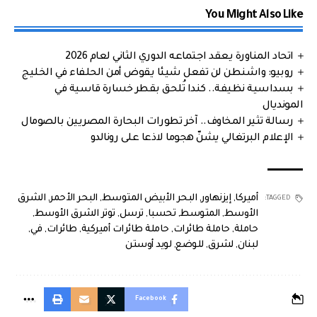
You Might Also Like
اتحاد المناورة يعقد اجتماعه الدوري الثاني لعام 2026
روبيو: واشنطن لن تفعل شيئا يقوض أمن الحلفاء في الخليج
بسداسية نظيفة.. كندا تُلحق بقطر خسارة قاسية في
المونديال
رسالة تثير المخاوف.. آخر تطورات البحارة المصريين بالصومال
الإعلام البرتغالي يشنّ هجوما لاذعا على رونالدو
أميركا
,
إيزنهاور
,
البحر الأبيض المتوسط
,
البحر الأحمر
,
الشرق
TAGGED:
الأوسط
,
المتوسط
,
تحسبا
,
ترسل
,
توتر الشرق الأوسط
,
حاملة
,
حاملة طائرات
,
حاملة طائرات أميركية
,
طائرات
,
في
,
لبنان
,
لشرق
,
للوضع
,
لويد أوستن
Facebook