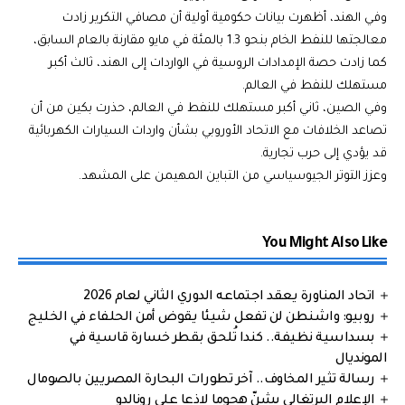
وفي الهند، أظهرت بيانات حكومية أولية أن مصافي التكرير زادت
معالجتها للنفط الخام بنحو 1.3 بالمئة في مايو مقارنة بالعام السابق،
كما زادت حصة الإمدادات الروسية في الواردات إلى الهند، ثالث أكبر
مستهلك للنفط في العالم.
وفي الصين، ثاني أكبر مستهلك للنفط في العالم، حذرت بكين من أن
تصاعد الخلافات مع الاتحاد الأوروبي بشأن واردات السيارات الكهربائية
قد يؤدي إلى حرب تجارية.
وعزز التوتر الجيوسياسي من التباين المهيمن على المشهد.
You Might Also Like
اتحاد المناورة يعقد اجتماعه الدوري الثاني لعام 2026
روبيو: واشنطن لن تفعل شيئا يقوض أمن الحلفاء في الخليج
بسداسية نظيفة.. كندا تُلحق بقطر خسارة قاسية في
المونديال
رسالة تثير المخاوف.. آخر تطورات البحارة المصريين بالصومال
الإعلام البرتغالي يشنّ هجوما لاذعا على رونالدو