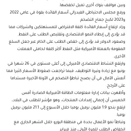
وبين مواقف بنوك أخرى تميل لخفضها.
ورفع مجلس الاحتياطي الفيدرالي أسعار الفائدة بقوة في عامي 2022
و2023 لكبح جماح التضخم.
وزاد ارتفاع أسعار الفائدة كلفة الاقتراض للمستهلكين والشركات مما
قد يؤدي إلى إبطاء النمو الاقتصادي وتقليص الطلب على النفط.
وصعود الدولار قد يؤدي إلى خفض الطلب على الخام عبر جعل السلع
المقومة بالعملة الأميركية مثل النفط أكثر كلفة لحاملي العملات
الأخرى.
وارتفع النشاط الاقتصادي الأميركي إلى أعلى مستوى في 26 شهرا في
يونيو مع زيادة وتيرة التوظيف، فيما تراجعت ضغوط الأسعار كثيرا مما
أنعش الآمال في أن يصبح تباطؤ التضخم في الآونة الأخيرة مستداما
على الأرجح.
وأظهرت بيانات إدارة معلومات الطاقة الأميركية الصادرة أمس
الخميس أن إجمالي إمدادات المنتجات، وهو مؤشر للطلب في البلاد،
ارتفع بنحو 1.9 مليون برميل يوميا خلال الأسبوع إلى 21.1 مليون برميل
يوميا.
وتباطأ نمو الأعمال بحدة في منطقة اليورو خلال الشهر الجاري مع
انخفاض الطلب للمرة الأولى منذ فبراير.