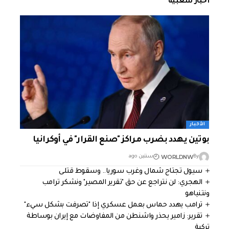
أخبار شعبية
الأخبار
بوتين يهدد بضرب مراكز "صنع القرار" في أوكرانيا
WORLDNW
By
سنتين ago
سيول تجتاح شمال وغرب سوريا.. وسقوط قتلى
الهجري: لن نتراجع عن حق "تقرير المصير" ونشكر ترامب
ونتنياهو
ترامب يهدد حماس بعمل عسكري إذا "تصرفت بشكل سيء"
تقرير: زامير يحذر واشنطن من المفاوضات مع إيران بوساطة
تركية