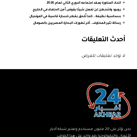
اتحاد المناورة يعقد اجتماعه الدوري الثاني لعام 2026
روبيو: واشنطن لن تفعل شيئا يقوض أمن الحلفاء في الخليج
بسداسية نظيفة.. كندا تُلحق بقطر خسارة قاسية في المونديال
رسالة تثير المخاوف.. آخر تطورات البحارة المصريين بالصومال
أحدث التعليقات
لا توجد تعليقات للعرض.
نحن نؤثر على 20 مليون مستخدم ونعتبر شبكة أخبار
الأعمال والتكنولوجيا رقم واحد على هذا الكوكب.