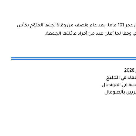
توفيت سيليستي أرانتس، والدة “الملك” بيليه، عن عمر 101 عاما، بعد عام ونصف من وفاة نجلها المتوّج بكأس
، وفقا لما أعلن عدد من أفراد عائلتها الجمعة.
اء في الخليج
ية في المونديال
صريين بالصومال