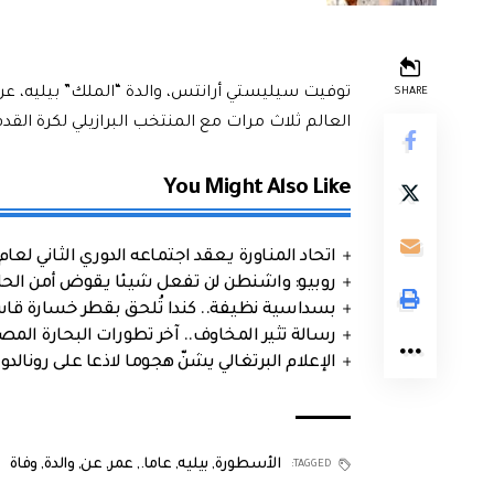
SHARE
العالم ثلاث مرات مع المنتخب البرازيلي لكرة القدم
You Might Also Like
اتحاد المناورة يعقد اجتماعه الدوري الثاني لعام 2026
روبيو: واشنطن لن تفعل شيئا يقوض أمن الحلف
بسداسية نظيفة.. كندا تُلحق بقطر خسارة قاس
رسالة تثير المخاوف.. آخر تطورات البحارة الم
الإعلام البرتغالي يشنّ هجوما لاذعا على رونالدو
الأسطورة
,
بيليه
,
عاما.
,
عمر
,
عن
,
والدة
,
وفاة
TAGGED: