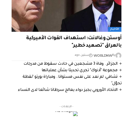
الأخبار
أوستن وغالانت: استهداف القوات الأميركية
بالعراق "تصعيد خطير"
WORLDNW
By
سنتين ago
الجزائر.. وفاة 3 مشجعين في حادث سقوط من مدرجات
مجموعة "أدنوك" تجري تحديثا بشأن عملياتها
تشافي: لم نعد على نفس مستوانا.. ومباراة بورتو "نقطة
تحوّل"
الاتحاد الأوروبي يجيز دواء يعالج سرطانا شائعا لدى النساء
- الإعلانات -