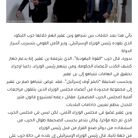
يأتي هذا بعد خلافات بين نتنياهو وبن غفير اتهم خلالها حزب الليكود
الذي يقوده رئيس الوزراء الإسرائيلي، وزير الأمن القومي بتسريب أسرار
الدولة.
بدوره، قال حزب “القوة اليهودية”، الذي يتزعمه بن غفير، إنه يدعم جهاز
كشف الكذب لأعضاء الحكومة، ومن بينهم رئيس الوزراء، داعيا لإجراء
تحقيق في اتهامات نتنياهو إلى بن غفير.
وبحسب صحيفة “تايمز أوف إسرائيل”، فقد عرض نتنياهو ضم بن غفير
إلى مجموعة محدودة من أعضاء مجلس الوزراء الذين يتلقون مراجعات
أمنية (مجلس الحرب المصغر)، مقابل دعمه لمشروع قانون مثير
للجدل ينظم تعيين حاخامات البلديات.
وبن غفير عضو في مجلس الوزراء الأمني، لكن ليس في مجلس الحرب
الذي تم حله مؤخرا، وكان يتذمر بحسب الصحيفة طوال الحرب من
استبعاده من دوائر صنع القرار من قبل رئيس الوزراء.
من جهة ثانية، قال رئيس الوزراء الإسرائيلي إن بلاده في حالة حرب على