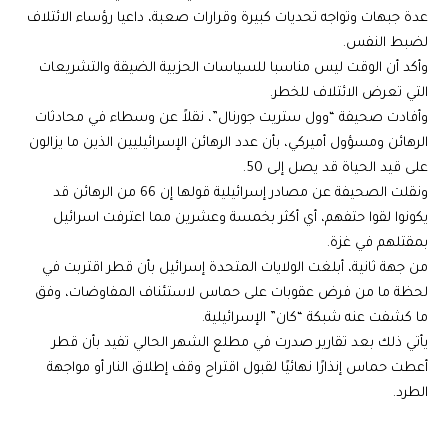
عدة جبهات وتواجه تحديات كبيرة وقرارات صعبة، داعيا رؤساء الائتلاف
لضبط النفس.
وأكد أن الوقت ليس مناسبا للسياسات الحزبية الضيقة والتشريعات
التي تعرض الائتلاف للخطر.
وأفادت صحيفة “وول ستريت جورنال”، نقلاً عن وسطاء في محادثات
الرهائن ومسؤول أميركي، بأن عدد الرهائن الإسرائيليين الذين ما يزالون
على قيد الحياة قد يصل إلى 50.
ونقلت الصحيفة عن مصادر إسرائيلية قولها إن 66 من الرهائن قد
يكونوا لقوا حتفهم، أي أكثر بخمسة وعشرين مما اعترفت اسرائيل
بمقتلهم في غزة.
من جهة ثانية، أبلغت الولايات المتحدة إسرائيل بأن قطر اقتربت في
لحظة ما من فرض عقوبات على حماس لاستئناف المفاوضات، وفق
ما كشفت عنه شبكة “كان” الإسرائيلية.
يأتي ذلك بعد تقارير صدرت في مطلع الشهر الحالي تفيد بأن قطر
أعطت حماس إنذارًا نهائيًا لقبول اقتراح وقف إطلاق النار أو مواجهة
الطرد.