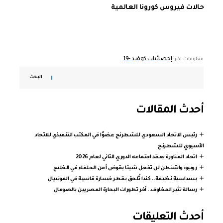
حالات فيروس كورونا العالمية
إحصائيات كوفيد -19
معلومات اكثر:
البحث
أحدث المقالات
رئيس الاتحاد السعودي للشطرنج عضوًا في المكتب التنفيذي للاتحاد
الآسيوي للشطرنج
اتحاد المناورة يعقد اجتماعه الدوري الثاني لعام 2026
روبيو: واشنطن لن تفعل شيئا يقوض أمن الحلفاء في الخليج
بسداسية نظيفة.. كندا تُلحق بقطر خسارة قاسية في المونديال
رسالة تثير المخاوف.. آخر تطورات البحارة المصريين بالصومال
أحدث التعليقات