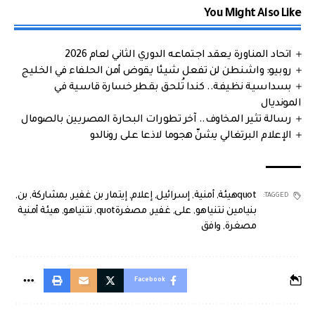
You Might Also Like
اتحاد المناورة يعقد اجتماعه الدوري الثاني لعام 2026
روبيو: واشنطن لن تفعل شيئا يقوض أمن الحلفاء في الخليج
بسداسية نظيفة.. كندا تُلحق بقطر خسارة قاسية في
المونديال
رسالة تثير المخاوف.. آخر تطورات البحارة المصريين بالصومال
الإعلام البرتغالي يشنّ هجوما لاذعا على رونالدو
quotهيئة
,
أمنية
,
إسرائيل
,
إعلام
,
إيتمار بن غفير
,
بمشاركة
,
بن
,
TAGGED:
بنيامين نتنياهو
,
على
,
غفير
,
مصغرةquot
,
نتنياهو
,
هيئة أمنية
مصغرة
,
وافق
Facebook