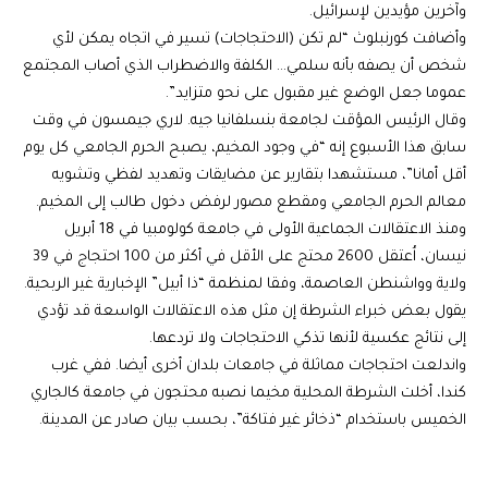
وآخرين مؤيدين لإسرائيل.
وأضافت كورنبلوث “لم تكن (الاحتجاجات) تسير في اتجاه يمكن لأي
شخص أن يصفه بأنه سلمي… الكلفة والاضطراب الذي أصاب المجتمع
عموما جعل الوضع غير مقبول على نحو متزايد”.
وقال الرئيس المؤقت لجامعة بنسلفانيا جيه. لاري جيمسون في وقت
سابق هذا الأسبوع إنه “في وجود المخيم، يصبح الحرم الجامعي كل يوم
أقل أمانا”، مستشهدا بتقارير عن مضايقات وتهديد لفظي وتشويه
معالم الحرم الجامعي ومقطع مصور لرفض دخول طالب إلى المخيم.
ومنذ الاعتقالات الجماعية الأولى في جامعة كولومبيا في 18 أبريل
نيسان، اُعتقل 2600 محتج على الأقل في أكثر من 100 احتجاج في 39
ولاية وواشنطن العاصمة، وفقا لمنظمة “ذا أبيل” الإخبارية غير الربحية.
يقول بعض خبراء الشرطة إن مثل هذه الاعتقالات الواسعة قد تؤدي
إلى نتائج عكسية لأنها تذكي الاحتجاجات ولا تردعها.
واندلعت احتجاجات مماثلة في جامعات بلدان أخرى أيضا. ففي غرب
كندا، أخلت الشرطة المحلية مخيما نصبه محتجون في جامعة كالجاري
الخميس باستخدام “ذخائر غير فتاكة”، بحسب بيان صادر عن المدينة.