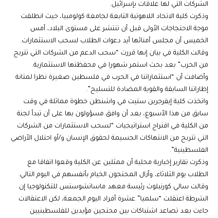
الشركات التي لها علاقات بإسرائيل.
وذكرت كلية الاتحاد اللاهوتية التابعة لجامعة كولومبيا، حيث انطلقت
موجة الاحتجاجات الأولى قبل أن تنتشر على مستوى البلاد، أمس
الخميس أن مجلس أمنائها أيد دعوات الطلاب لسحب الاستثمارات.
وقالت الكلية في بيان إنها قررت “سحب الدعم من الشركات التي تتربح
من الحرب” بعد بحث استمر شهورا في محفظتها الاستثمارية.
وأضافت أن “استثماراتنا في الحرب في فلسطين صغيرة نظرا لمتانة
إطاراتنا السابقة والقوية المضادة للتسليح”.
واتخذت كلية إيفرجرين ستيت في واشنطن خطوة مماثلة في وقت
سابق من هذا الأسبوع، بعد أن وافق مسؤولون بها على أن تبدأ لجنة
من الكلية في اقتراح استراتيجيات “لسحب الاستثمارات من الشركات
التي تتربح من الانتهاكات الجسيمة لحقوق الإنسان و/أو احتلال الأراضي
الفلسطينية”.
وذكرت تقارير إخبارية محلية أن ممثلين عن الكلية وقعوا اتفاقا مع
الطلاب يوم الثلاثاء، وأزال المحتجون الخيام بأنفسهم في اليوم التالي.
وقالت سالي كورنبلوث رئيسة معهد ماساتشوستس للتكنولوجيا إن
الشرطة اعتقلت “سلميا” عشرة أفراد اليوم الجمعة، لكن الاعتقالات
جاءت بعد تصاعد اشتباكات بين محتجين مؤيدين للفلسطينيين