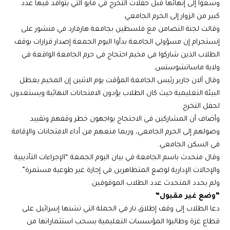
وسعوا إلى إنهائها قبل حفلات التخرج في مايو التي يتوافد فيها عدد
كبير من الزوار إلى الحرم الجامعي.
وقالت لجنة التضامن مع فلسطين بجامعة هارفارد في منشور على
إنستجرام إن مسؤولي الجامعة بدأوا اليوم الجمعة إصدار قرارات بوقف
الطلاب الذين شاركوا في مخيم احتجاج في حرم الجامعة الواقعة في
ولاية ماساتشوستس.
وقال آلان جاربر رئيس الجامعة المؤقت يوم الاثنين إن المخيم يعطل
البيئة التعليمية حيث كان الطلاب يؤدون الامتحانات النهائية ويستعدون
لحفل التخرج.
وأضاف أن المشاركين في الاحتجاج يواجهون خطر وقفهم وتقييد
وصولهم إلى الحرم الجامعي، وربما منعهم من أداء الامتحانات والإقامة
في السكن الجامعي.
وقال متحدث باسم الجامعة في بيان اليوم الجمعة “الإجراءات التأديبية
والإحالات الإدارية لوضع المتظاهرين في إجازة غير طوعية مستمرة”.
ولم يحدد المتحدث عدد الطلاب الموقوفين.
“وضع غير مقبول”
دعا الطلاب إلى وقف إطلاق نار في الحملة التي تشنها إسرائيل على
قطاع غزة وطالبوا المؤسسات التعليمية بسحب استثماراتها من