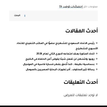
إحصائيات كوفيد -19
معلومات اكثر:
البحث
أحدث المقالات
رئيس الاتحاد السعودي للشطرنج عضوًا في المكتب التنفيذي للاتحاد
الآسيوي للشطرنج
اتحاد المناورة يعقد اجتماعه الدوري الثاني لعام 2026
روبيو: واشنطن لن تفعل شيئا يقوض أمن الحلفاء في الخليج
بسداسية نظيفة.. كندا تُلحق بقطر خسارة قاسية في المونديال
رسالة تثير المخاوف.. آخر تطورات البحارة المصريين بالصومال
أحدث التعليقات
لا توجد تعليقات للعرض.