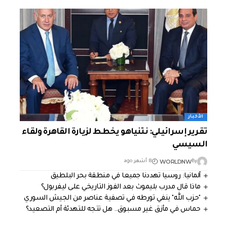
الأخبار
تقرير إسرائيلي: نتنياهو يخطط لزيارة القاهرة ولقاء
السيسي
WORLDNW
By
8 أشهر ago
ألمانيا: روسيا تهددنا جميعا في منطقة بحر البلطيق
ماذا قال مدرب بليموث بعد الفوز التاريخي على ليفربول؟
"حزب الله" ينفي تورطه في تصفية عناصر من الجيش السوري
حماس في مأزق غير مسبوق.. هل تتجه للتهدئة أم التصعيد؟