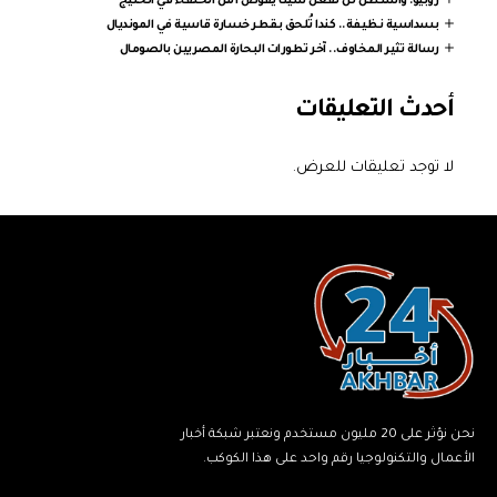
روبيو: واشنطن لن تفعل شيئا يقوض أمن الحلفاء في الخليج
بسداسية نظيفة.. كندا تُلحق بقطر خسارة قاسية في المونديال
رسالة تثير المخاوف.. آخر تطورات البحارة المصريين بالصومال
أحدث التعليقات
لا توجد تعليقات للعرض.
نحن نؤثر على 20 مليون مستخدم ونعتبر شبكة أخبار
الأعمال والتكنولوجيا رقم واحد على هذا الكوكب.