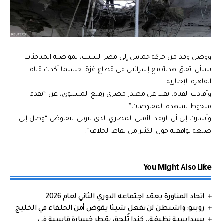
ووصل وفد من حركة حماس إلى مصر السبت، لمواصلة المباحثات
بشأن اتفاق هدنة مع إسرائيل في قطاع غزة، حسبما أكدت قناة
القاهرة الإخبارية.
وأفادت القناة، نقلا عن مصدر مصري رفيع المستوى، عن “تقدم
ملحوظ تشهده المفاوضات”.
وأشارت إلى أن الوفد الأمني المصري الذي يتولى التفاوض “وصل إلى
صيغة توافقية حول الكثير من نفاط الخلاف”.
You Might Also Like
اتحاد المناورة يعقد اجتماعه الدوري الثاني لعام 2026
روبيو: واشنطن لن تفعل شيئا يقوض أمن الحلفاء في الخليج
بسداسية نظيفة.. كندا تُلحق بقطر خسارة قاسية في