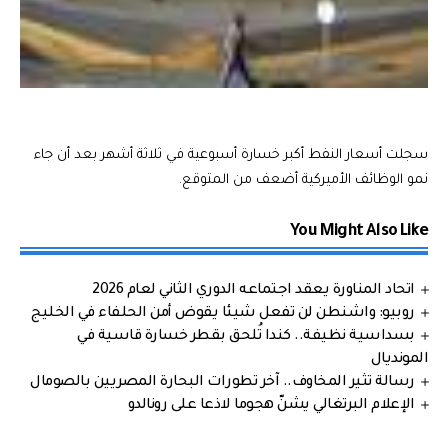
سجلت أسعار النفط أكبر خسارة أسبوعية في ثلاثة أشهر بعد أن جاء
نمو الوظائف الأميركية أضعف من المتوقع.
You Might Also Like
اتحاد المناورة يعقد اجتماعه الدوري الثاني لعام 2026
روبيو: واشنطن لن تفعل شيئا يقوض أمن الحلفاء في الخليج
بسداسية نظيفة.. كندا تُلحق بقطر خسارة قاسية في
المونديال
رسالة تثير المخاوف.. آخر تطورات البحارة المصريين بالصومال
الإعلام البرتغالي يشنّ هجوما لاذعا على رونالدو