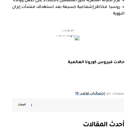
قرار للنيابة المصرية بحق المتهمين بالاعتداء على طفل ووالده
روسيا: مخاطر إشعاعية جسيمة بعد استهداف منشآت إيران
النووية
- الإعلانات -
حالات فيروس كورونا العالمية
إحصائيات كوفيد -19
معلومات اكثر:
البحث
أحدث المقالات