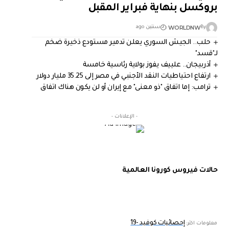
بروكسل بنهاية فبراير المقبل
WORLDNW
By
سنتين ago
حلب.. الجيش السوري يعلن تدمير مستودع ذخيرة ضخم
لـ"قسد"
أذربيجان.. علييف يفوز بولاية رئاسية خامسة
ارتفاع احتياطيات النقد الأجنبي في مصر إلى 35.25 مليار دولار
ترامب: إما اتفاق "ذو معنى" مع إيران أو لن يكون هناك اتفاق
- الإعلانات -
حالات فيروس كورونا العالمية
إحصائيات كوفيد -19
معلومات اكثر: