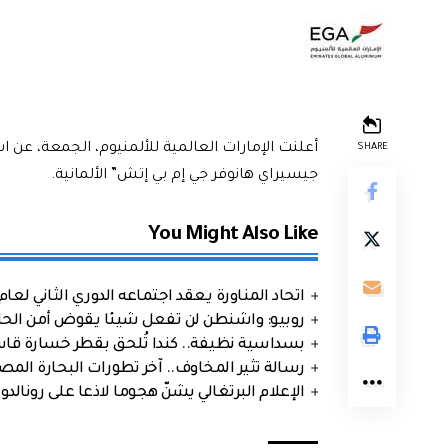
أعلنت الإمارات العالمية للألمنيوم، الجمعة، عن 
SHARE
جيسيراي هانوفر جي إم بي إتش” الألمانية.
You Might Also Like
اتحاد المناورة يعقد اجتماعه الدوري الثاني لعام 2026
روبيو: واشنطن لن تفعل شيئا يقوض أمن الحلف
بسداسية نظيفة.. كندا تُلحق بقطر خسارة قاس
رسالة تثير المخاوف.. آخر تطورات البحارة الم
الإعلام البرتغالي يشنّ هجوما لاذعا على رونالدو