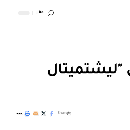
Aa
ى "ليشتميتال
Share