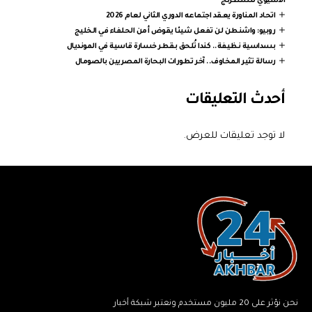
الآسيوي للشطرنج
اتحاد المناورة يعقد اجتماعه الدوري الثاني لعام 2026
روبيو: واشنطن لن تفعل شيئا يقوض أمن الحلفاء في الخليج
بسداسية نظيفة.. كندا تُلحق بقطر خسارة قاسية في المونديال
رسالة تثير المخاوف.. آخر تطورات البحارة المصريين بالصومال
أحدث التعليقات
لا توجد تعليقات للعرض.
نحن نؤثر على 20 مليون مستخدم ونعتبر شبكة أخبار