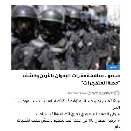
الأخبار
فيديو.. مداهمة مقرات الإخوان بالأردن وكشف
"خطة المتفجرات"
WORLDNW
By
سنة واحدة ago
112 مليار يورو خسائر متوقعة لاقتصاد ألمانيا بسبب موجات
الحر
ولي العهد السعودي يجري اتصالا هاتفيا بترامب
تركيا: اعتقال 110 في حملة ضد تنظيم داعش عقب اشتباك
دام