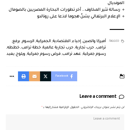
المونديال
رسالة تثير المخاوف.. آخر تطورات البحارة المصريين بالصومال
الإعلام البرتغالي يشنّ هجوما لاذعا على رونالدو
أميركا والصين
,
إحياء
,
الاقتصادية
,
الجمركية
,
الرسوم
,
برفع
,
TAGGED:
ترامب
,
حرب تجارية
,
حرب تجارية عالمية
,
خطة ترامب
,
خططه
,
رسوم جمركية
,
عهد ترامب
,
فرض رسوم جمركية
,
ويلوح
,
يعيد
Facebook
Leave a comment
لن يتم نشر عنوان بريدك الإلكتروني.
الحقول الإلزامية مشار إليها بـ
*