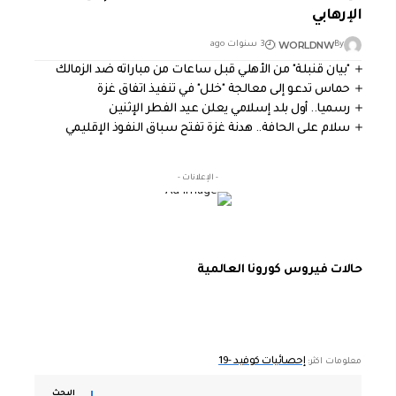
الإرهابي
WORLDNW
By
3 سنوات ago
"بيان قنبلة" من الأهلي قبل ساعات من مباراته ضد الزمالك
حماس تدعو إلى معالجة "خلل" في تنفيذ اتفاق غزة
رسميا.. أول بلد إسلامي يعلن عيد الفطر الإثنين
سلام على الحافة.. هدنة غزة تفتح سباق النفوذ الإقليمي
- الإعلانات -
حالات فيروس كورونا العالمية
إحصائيات كوفيد -19
معلومات اكثر:
البحث