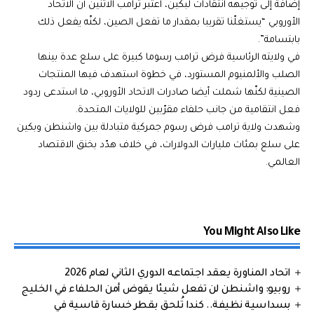
إضافة إلى توجيهه انتقادات لبكين، اعتبر ترامب الاثنين أن الاتحاد
الأوروبي “يستغلّنا تقريبا بمقدار ما تفعل الصين، لكنّه يفعل ذلك
بابتسامة”.
في ولايته الرئاسية فرض ترامب رسوما كبيرة على سلع عدة بينها
الصلب والألمنيوم المستورد، في خطوة استهدف فيها المنتجات
الصينية لكنّها شملت أيضا صادرات الاتحاد الأوروبي، ما استدعى ردود
فعل انتقامية من جانب حلفاء مقرّبين للولايات المتحدة.
وشهدت ولاية ترامب فرض رسوم جمركية متبادلة بين واشنطن وبكين
على سلع بمئات مليارات الدولارات، في خلاف هدّد بخنق الاقتصاد
العالمي.
You Might Also Like
اتحاد المناورة يعقد اجتماعه الدوري الثاني لعام 2026
روبيو: واشنطن لن تفعل شيئا يقوض أمن الحلفاء في الخليج
بسداسية نظيفة.. كندا تُلحق بقطر خسارة قاسية في