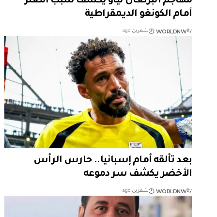
مهاجم البرتغال لياو يكشف سبب التعثر
أمام الكونغو الديمقراطية
WORLDNW
By
شهرين ago
بعد تألقه أمام إسبانيا.. حارس الرأس
الأخضر يكشف سر دموعه
WORLDNW
By
شهرين ago