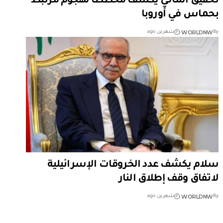
تحقيق ألماني يكشف مخططا لهجوم مرتبط
بحماس في أوروبا
WORLDNW
By
شهرين ago
سلام يكشف عدد الخروقات الإسرائيلية
لاتفاق وقف إطلاق النار
WORLDNW
By
شهرين ago