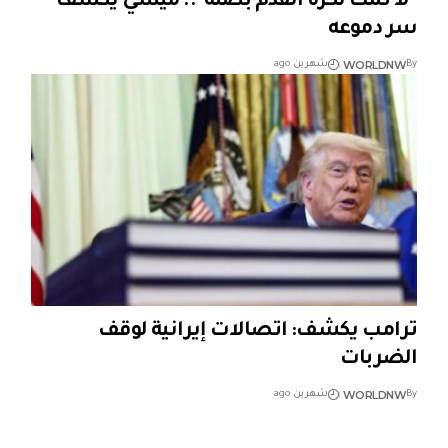
"لا تمت لكرة القدم بصلة".. ميسي يكشف
سر دموعه
WORLDNW
By
شهرين ago
ترامب يكشف: اتصالات إيرانية لوقف
الضربات
WORLDNW
By
شهرين ago