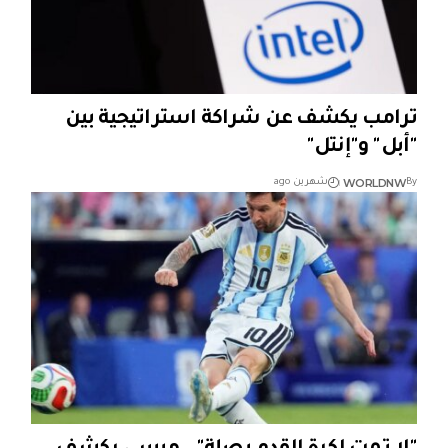
ترامب يكشف عن شراكة استراتيجية بين
"أبل" و"إنتل"
WORLDNW
By
شهرين ago