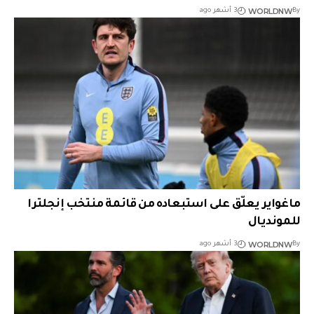
WORLDNW
By
3 أشهر ago
ماغواير يعلّق على استبعاده من قائمة منتخب إنجلترا
للمونديال
WORLDNW
By
3 أشهر ago