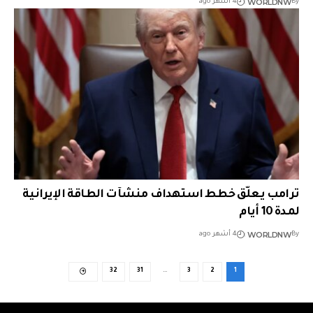
WORLDNW
By
4 أشهر ago
ترامب يعلّق خطط استهداف منشآت الطاقة الإيرانية
لمدة 10 أيام
WORLDNW
By
4 أشهر ago
32
31
…
3
2
1