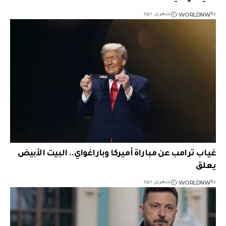
WORLDNW
By
شهرين ago
غياب ترامب عن مباراة أميركا وباراغواي.. البيت الأبيض
يعلق
WORLDNW
By
شهرين ago