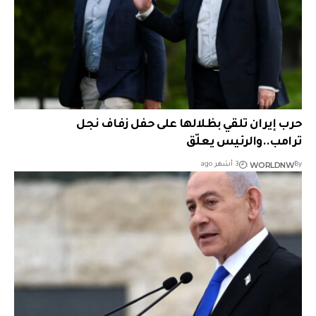
حرب إيران تلقي بظلالها على حفل زفاف نجل
ترامب..والرئيس يعلّق
WORLDNW
By
3 أشهر ago