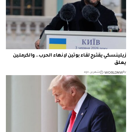
زيلينسكي يقترح لقاء بوتين لإنهاء الحرب.. والكرملين
يعلق
WORLDNW
By
شهرين ago