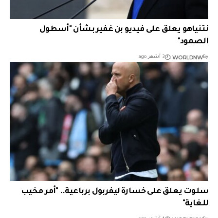
نتنياهو يعلق على فيديو بن غفير بشأن "أسطول
الصمود"
WORLDNW
By
3 أشهر ago
سلوت يعلق على خسارة ليفربول برباعية.. "أمر مخيب
للغاية"