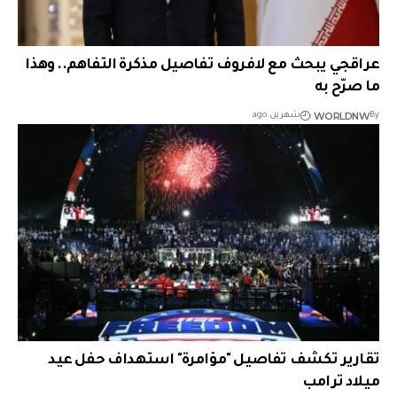
عراقجي يبحث مع لافروف تفاصيل مذكرة التفاهم.. وهذا
ما صرّح به
WORLDNW
By
شهرين ago
تقارير تكشف تفاصيل "مؤامرة" استهداف حفل عيد
ميلاد ترامب