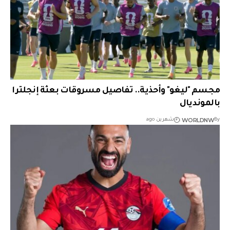
مجسم "ليغو" وأحذية.. تفاصيل مسروقات بعثة إنجلترا
بالمونديال
WORLDNW
By
شهرين ago