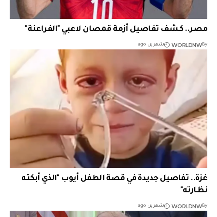
مصر.. كشف تفاصيل أزمة قمصان لاعبي "الفراعنة"
WORLDNW
By
شهرين ago
غزة.. تفاصيل جديدة في قصة الطفل أيوب "الذي أبكته
نظارته"
WORLDNW
By
شهرين ago