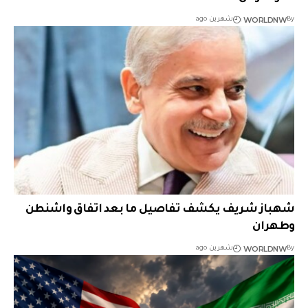
WORLDNW
By
شهرين ago
شهباز شريف يكشف تفاصيل ما بعد اتفاق واشنطن
وطهران
WORLDNW
By
شهرين ago