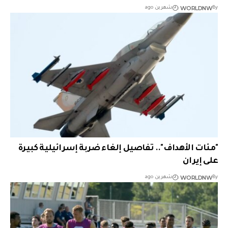
WORLDNW
By
شهرين ago
"مئات الأهداف".. تفاصيل إلغاء ضربة إسرائيلية كبيرة
على إيران
WORLDNW
By
شهرين ago