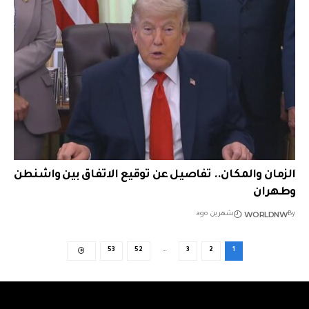
الزمان والمكان.. تفاصيل عن توقيع الاتفاق بين واشنطن
وطهران
WORLDNW
By
شهرين ago
53
52
…
3
2
1