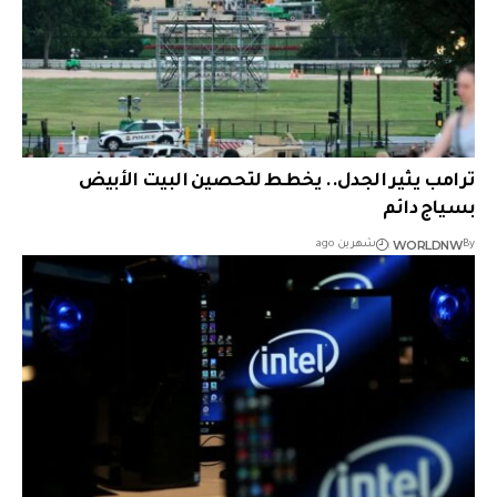
ترامب يثير الجدل.. يخطط لتحصين البيت الأبيض
بسياج دائم
WORLDNW
By
شهرين ago