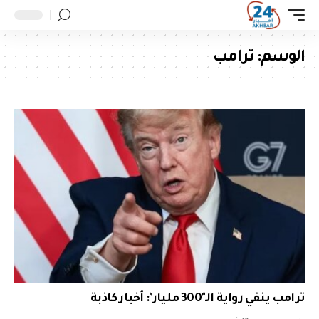
الوسم:
ترامب
ترامب ينفي رواية الـ"300 مليار": أخبار كاذبة