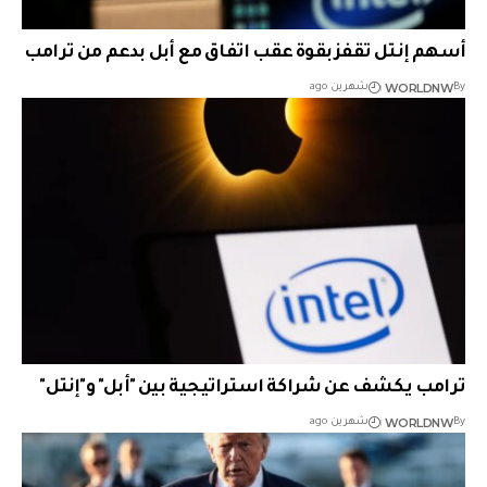
أسهم إنتل تقفز بقوة عقب اتفاق مع أبل بدعم من ترامب
WORLDNW
By
شهرين ago
ترامب يكشف عن شراكة استراتيجية بين "أبل" و"إنتل"
WORLDNW
By
شهرين ago