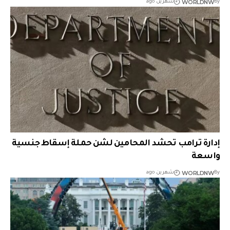
WORLDNW
By
شهرين ago
إدارة ترامب تحشد المحامين لشن حملة إسقاط جنسية
واسعة
WORLDNW
By
شهرين ago