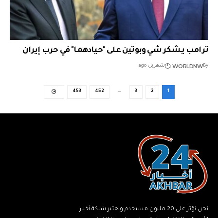
ترامب يشكر شي وبوتين على "حيادهما" في حرب إيران
WORLDNW
By
شهرين ago
453
452
…
3
2
1
نحن نؤثر على 20 مليون مستخدم ونعتبر شبكة أخبار