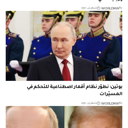
WORLDNW
By
شهرين ago
بوتين: نطوّر نظام أقمار اصطناعية للتحكم في
المسيّرات
WORLDNW
By
شهرين ago