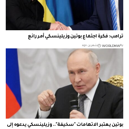
ترامب: فكرة اجتماع بوتين وزيلينسكي أمر رائع
WORLDNW
By
شهرين ago
بوتين يعتبر الاتهامات "سخيفة".. وزيلينسكي يدعوه إلى