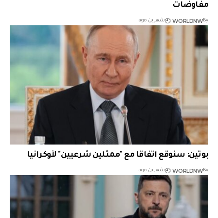
مفاوضات
WORLDNW
By
شهرين ago
بوتين: سنوقع اتفاقا مع "ممثلين شرعيين" لأوكرانيا
WORLDNW
By
شهرين ago