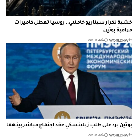
خشية تكرار سيناريو خامنئي.. روسيا تعطل كاميرات
مراقبة بوتين
WORLDNW
By
شهرين ago
بوتين يرد على طلب زيلينسكي عقد اجتماع مباشر بينهما
WORLDNW
By
شهرين ago