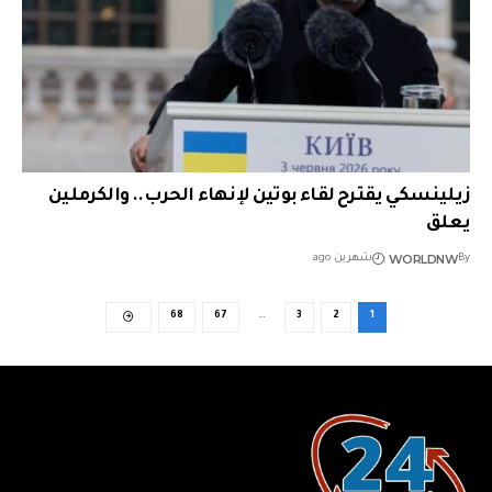
زيلينسكي يقترح لقاء بوتين لإنهاء الحرب.. والكرملين
يعلق
WORLDNW
By
شهرين ago
68
67
…
3
2
1