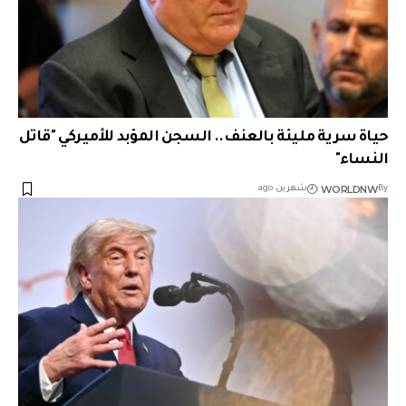
حياة سرية مليئة بالعنف.. السجن المؤبد للأميركي "قاتل
النساء"
WORLDNW
By
شهرين ago