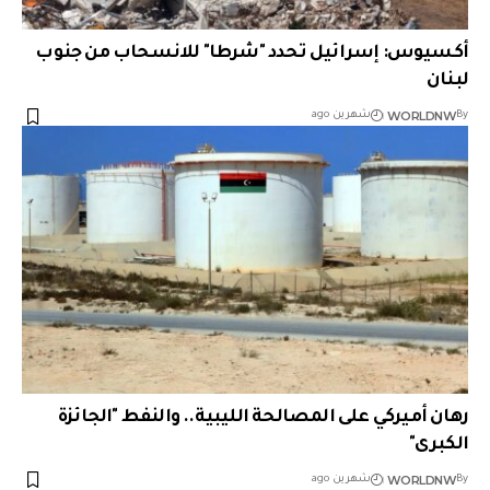
أكسيوس: إسرائيل تحدد "شرطا" للانسحاب من جنوب
لبنان
WORLDNW
By
شهرين ago
رهان أميركي على المصالحة الليبية.. والنفط "الجائزة
الكبرى"
WORLDNW
By
شهرين ago