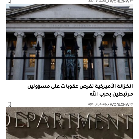
WORLDNW
By
شهرين ago
الخزانة الأميركية تفرض عقوبات على مسؤولين
مرتبطين بحزب الله
WORLDNW
By
شهرين ago