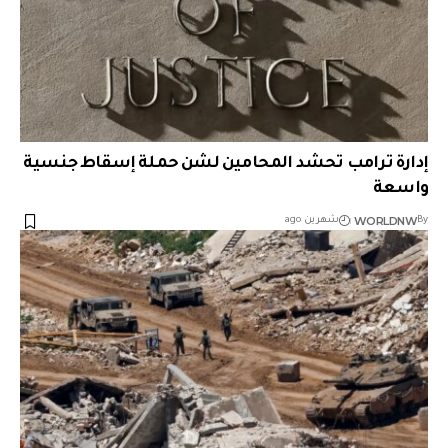
إدارة ترامب تحشد المحامين لشن حملة إسقاط جنسية
واسعة
WORLDNW
By
شهرين ago