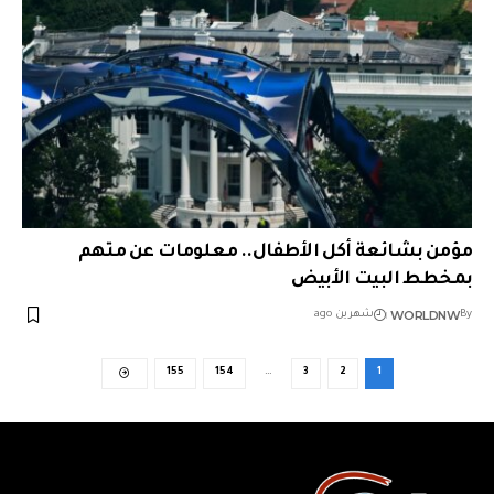
مؤمن بشائعة أكل الأطفال.. معلومات عن متهم
بمخطط البيت الأبيض
WORLDNW
By
شهرين ago
155
154
…
3
2
1