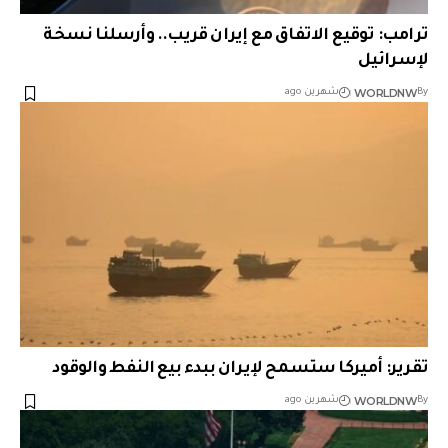
ترامب: توقيع الاتفاق مع إيران قريب.. وأرسلنا نسخة
لإسرائيل
WORLDNW
By
شهرين ago
تقرير: أميركا ستسمح لإيران ببدء بيع النفط والوقود
WORLDNW
By
شهرين ago