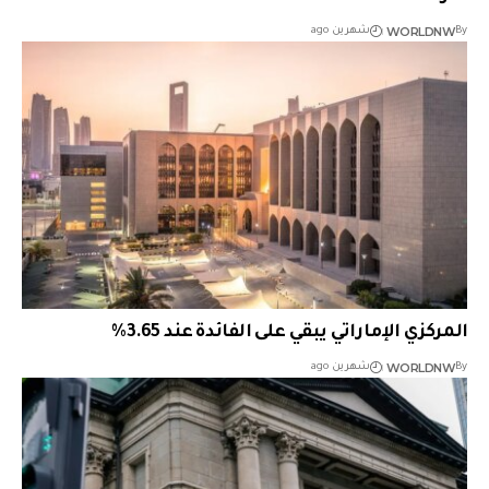
WORLDNW
By
شهرين ago
المركزي الإماراتي يبقي على الفائدة عند 3.65%
WORLDNW
By
شهرين ago