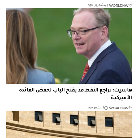
WORLDNW
By
شهرين ago
هاسيت: تراجع النفط قد يفتح الباب لخفض الفائدة
الأميركية
WORLDNW
By
3 أشهر ago