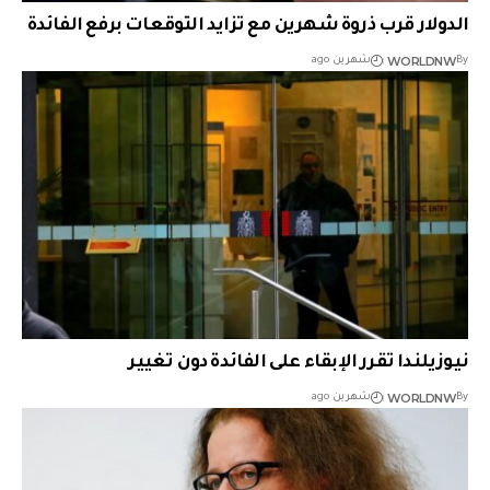
الدولار قرب ذروة شهرين مع تزايد التوقعات برفع الفائدة
WORLDNW
By
شهرين ago
نيوزيلندا تقرر الإبقاء على الفائدة دون تغيير
WORLDNW
By
شهرين ago