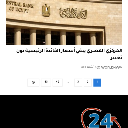
المركزي المصري يبقي أسعار الفائدة الرئيسية دون
تغيير
WORLDNW
By
4 أشهر ago
43
42
…
3
2
1