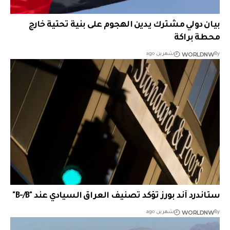
بيان دولي مشترك يدين الهجوم على بنية تحتية خارج
محطة براكة
WORLDNW
By
شهرين ago
ستاندرد آند بورز تؤكد تصنيف العراق السيادي عند "B-/B"
WORLDNW
By
شهرين ago