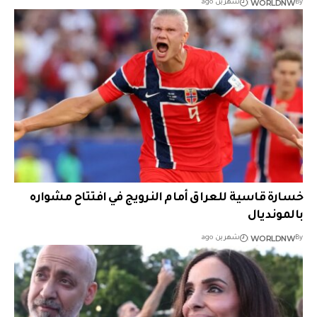
WORLDNW
By
شهرين ago
خسارة قاسية للعراق أمام النرويج في افتتاح مشواره
بالمونديال
WORLDNW
By
شهرين ago