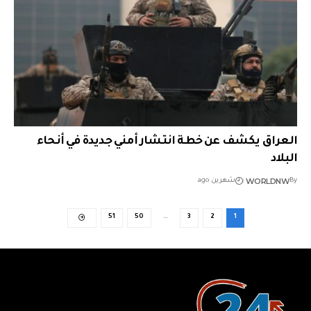
العراق يكشف عن خطة انتشار أمني جديدة في أنحاء
البلاد
WORLDNW
By
شهرين ago
51
50
…
3
2
1