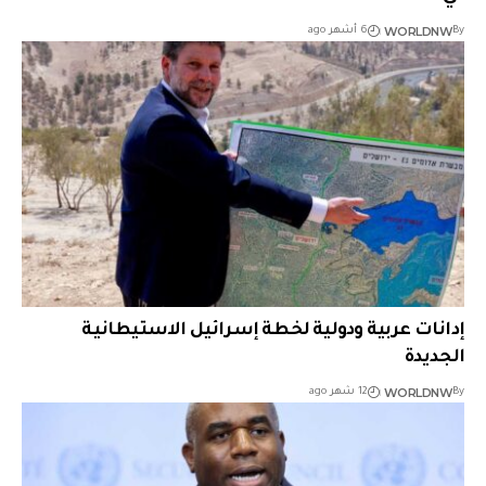
WORLDNW
By
6 أشهر ago
إدانات عربية ودولية لخطة إسرائيل الاستيطانية
الجديدة
WORLDNW
By
12 شهر ago