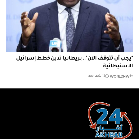
"يجب أن تتوقف الآن".. بريطانيا تدين خطط إسرائيل
الاستيطانية
WORLDNW
By
12 شهر ago