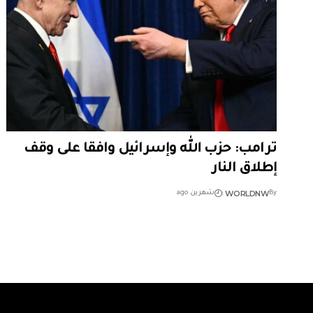
ترامب: حزب الله وإسرائيل وافقا على وقف
إطلاق النار
WORLDNW
By
شهرين ago