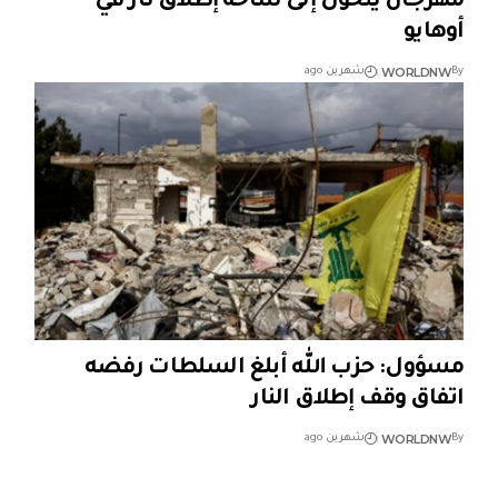
مهرجان يتحول إلى ساحة إطلاق نار في
أوهايو
WORLDNW
By
شهرين ago
مسؤول: حزب الله أبلغ السلطات رفضه
اتفاق وقف إطلاق النار
WORLDNW
By
شهرين ago