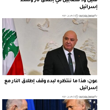
قتيل و5 مصابين في إطلاق نار وسط
إسرائيل
WORLDNW
By
شهرين ago
عون: هذا ما ننتظره لبدء وقف إطلاق النار مع
إسرائيل
WORLDNW
By
شهرين ago