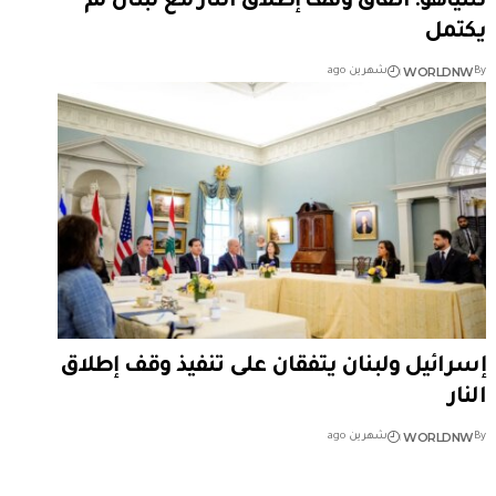
نتنياهو: اتفاق وقف إطلاق النار مع لبنان لم
يكتمل
WORLDNW
By
شهرين ago
إسرائيل ولبنان يتفقان على تنفيذ وقف إطلاق
النار
WORLDNW
By
شهرين ago