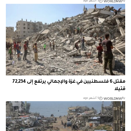
WORLDNW
By
5 أشهر ago
مقتل 6 فلسطنيين في غزة والإجمالي يرتفع إلى 72,234
قتيلا
WORLDNW
By
5 أشهر ago