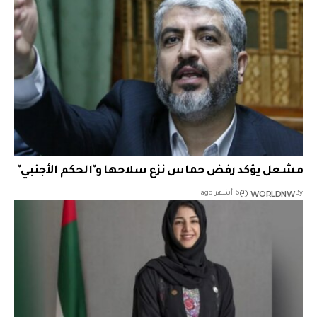
مشعل يؤكد رفض حماس نزع سلاحها و"الحكم الأجنبي"
WORLDNW
By
6 أشهر ago