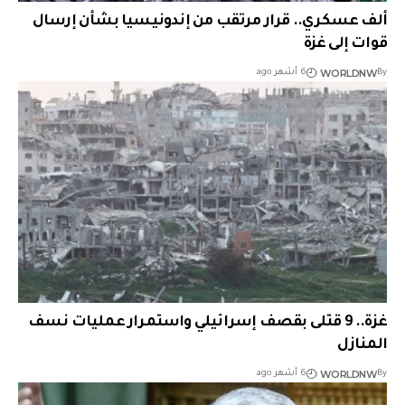
ألف عسكري.. قرار مرتقب من إندونيسيا بشأن إرسال
قوات إلى غزة
WORLDNW
By
6 أشهر ago
غزة.. 9 قتلى بقصف إسرائيلي واستمرار عمليات نسف
المنازل
WORLDNW
By
6 أشهر ago