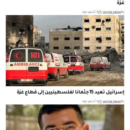
غزة
WORLDNW
By
6 أشهر ago
إسرائيل تعيد 15 جثمانا لفلسطينيين إلى قطاع غزة
WORLDNW
By
6 أشهر ago