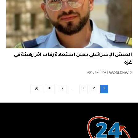
الجيش الإسرائيلي يعلن استعادة رفات آخر رهينة في
غزة
WORLDNW
By
6 أشهر ago
33
32
…
3
2
1