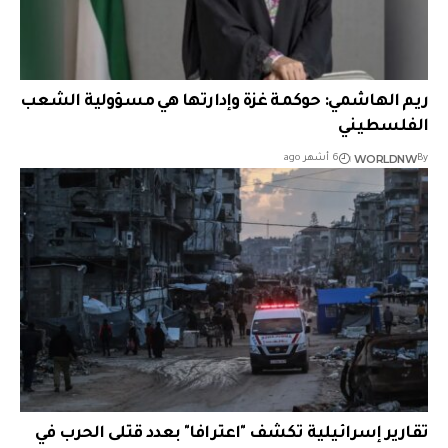
ريم الهاشمي: حوكمة غزة وإدارتها هي مسؤولية الشعب
الفلسطيني
WORLDNW
By
6 أشهر ago
تقارير إسرائيلية تكشف "اعترافا" بعدد قتلى الحرب في