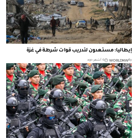
إيطاليا: مستعدون لتدريب قوات شرطة في غزة
WORLDNW
By
6 أشهر ago