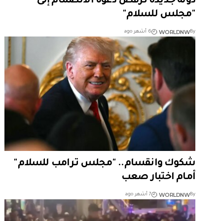
دولة جديدة ترفض دعوة الانضمام إلى
"مجلس للسلام"
WORLDNW
By
6 أشهر ago
شكوك وانقسام.. "مجلس ترامب للسلام"
أمام اختبار صعب
WORLDNW
By
7 أشهر ago