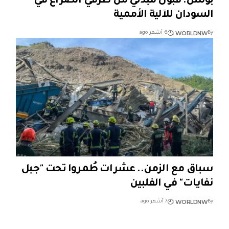
بولس: قبول مبدئي من طرفي الصراع في
السودان للآلية الأممية
WORLDNW
By
6 أشهر ago
سباق مع الزمن.. عشرات طُمروا تحت "جبل
نفايات" في الفلبين
WORLDNW
By
7 أشهر ago