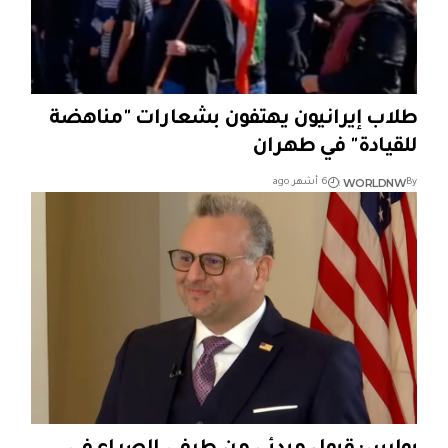
طلاب إيرانيون يهتفون بشعارات "مناهضة
للقيادة" في طهران
WORLDNW
By
6 أشهر ago