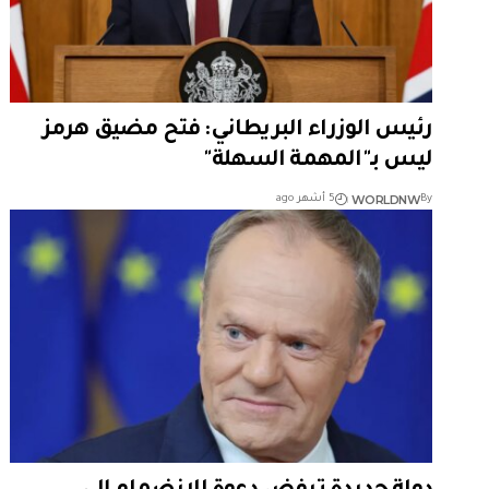
رئيس الوزراء البريطاني: فتح مضيق هرمز
ليس بـ"المهمة السهلة"
WORLDNW
By
5 أشهر ago