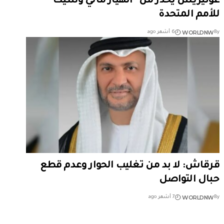
غوتيريش يحذر من "انهيار مالي وشيك"
للأمم المتحدة
WORLDNW
By
6 أشهر ago
قرقاش: لا بد من تغليب الحوار وعدم قطع
حبال التواصل
WORLDNW
By
7 أشهر ago