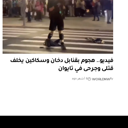
فيديو.. هجوم بقنابل دخان وسكاكين يخلف
قتلى وجرحى في تايوان
WORLDNW
By
8 أشهر ago